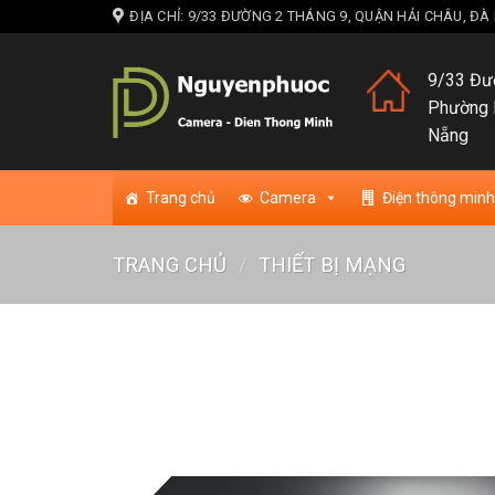
Skip
ĐỊA CHỈ: 9/33 ĐƯỜNG 2 THÁNG 9, QUẬN HẢI CHÂU, Đ
to
content
9/33 Đườ
Phường 
Nẵng
Trang chủ
Camera
Điện thông minh
TRANG CHỦ
/
THIẾT BỊ MẠNG
Add to w