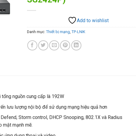
Add to wishlist
Danh mục:
Thiết bị mạng
,
TP-LNIK
i tổng nguồn cung cấp là 192W
uyến lưu lượng nội bộ để sử dụng mạng hiệu quả hơn
S Defend, Storm control, DHCP Snooping, 802.1X và Radius
ảo mật mạnh mẽ.
c ứng dụng thoại và video