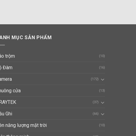
tại
000 ₫.
là:
1,100,000 ₫.
ANH MỤC SẢN PHẨM
áo trộm
(10)
ộ Đàm
(16)
amera
(172)
huông cửa
(13)
RAYTEK
(37)
ầu Ghi
(66)
èn năng lượng mặt trời
(10)