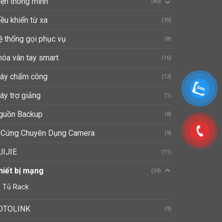
iện thông minh
(40)
ều khiển từ xa
(35)
ệ thống gọi phục vụ
(8)
hóa vân tay smart
(16)
áy chấm công
(12)
áy trợ giảng
(1)
guồn Backup
(8)
 Cứng Chuyên Dụng Camera
(9)
UIJIE
(11)
hiết bị mạng
(59)
Tủ Rack
OTOLINK
(9)