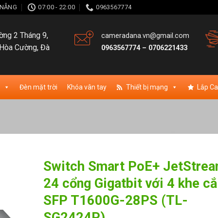
À NẴNG
07:00 - 22:00
0963567774
ng 2 Tháng 9,
cameradana.vn@gmail.com
Hòa Cường, Đà
0963567774
–
0706221433
Đèn mặt trời
Khóa vân tay
Thiết bị mạng
Lắp C
Switch Smart PoE+ JetStre
24 cổng Gigatbit với 4 khe c
ishlist
SFP T1600G-28PS (TL-
SG2424P)