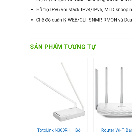
Hỗ trợ IPv6 với stack IPv4/IPv6, MLD snooping
Chế độ quản lý WEB/CLI, SNMP, RMON và Dual 
SẢN PHẨM TƯƠNG TỰ
 wishlist
Add to wishlist
Add to w
 MU-MIMO
TotoLink N300RH – Bộ
Router Wi-Fi Bă