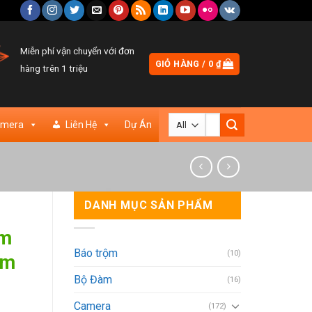
Miễn phí vận chuyển với đơn
GIỎ HÀNG /
0
₫
hàng trên 1 triệu
Tìm
amera
Liên Hệ
Dự Án
kiếm:
DANH MỤC SẢN PHẨM
am
Báo trộm
(10)
ắm
Bộ Đàm
(16)
Camera
(172)