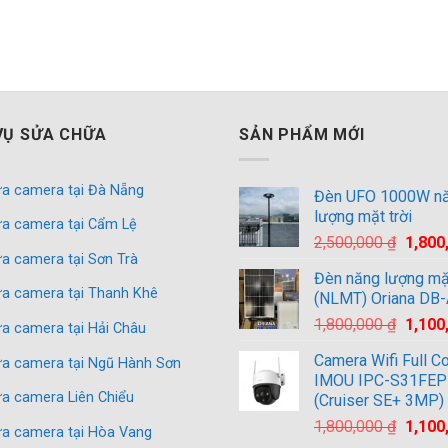
VỤ SỬA CHỮA
SẢN PHẨM MỚI
a camera tại Đà Nẵng
Đèn UFO 1000W n
lượng mặt trời
a camera tại Cẩm Lệ
Giá
2,500,000
₫
1,800
a camera tại Sơn Trà
gốc
Đèn năng lượng mặt
là:
a camera tại Thanh Khê
(NLMT) Oriana DB
2,500,
Giá
1,800,000
₫
1,100
a camera tại Hải Châu
gốc
Camera Wifi Full Co
a camera tại Ngũ Hành Sơn
là:
IMOU IPC-S31FEP
1,800,
a camera Liên Chiểu
(Cruiser SE+ 3MP)
Giá
1,800,000
₫
1,100
a camera tại Hòa Vang
gốc