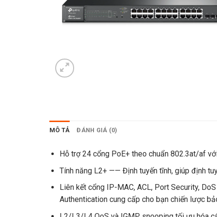
MÔ TẢ
ĐÁNH GIÁ (0)
Hỗ trợ 24 cổng PoE+ theo chuẩn 802.3at/af vớ
Tính năng L2+ —— Định tuyến tĩnh, giúp định t
Liên kết cổng IP-MAC, ACL, Port Security, Do
Authentication cung cấp cho bạn chiến lược b
L2/L3/L4 QoS và IGMP snooping tối ưu hóa cá