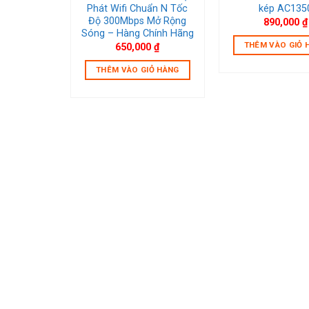
C2300
Phát Wifi Chuẩn N Tốc
kép AC135
Độ 300Mbps Mở Rộng
00
₫
890,000
₫
Sóng – Hàng Chính Hãng
IỎ HÀNG
THÊM VÀO GIỎ 
650,000
₫
THÊM VÀO GIỎ HÀNG