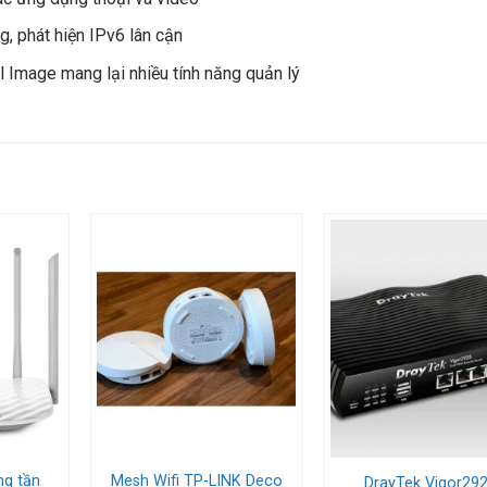
, phát hiện IPv6 lân cận
Image mang lại nhiều tính năng quản lý
ishlist
Add to wishlist
Add to wish
ng tần
Mesh Wifi TP-LINK Deco
DrayTek Vigor29