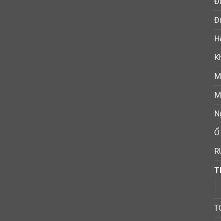
Đ
Đi
H
K
M
M
N
Ổ
R
T
T