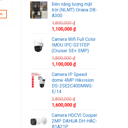
Đèn năng lượng mặt
là:
tại
trời (NLMT) Oriana DB-
2,500,000 ₫.
là:
NG
A300
1,800,000 ₫.
1,800,000
₫
Giá
Giá
1,100,000
₫
gốc
hiện
Camera Wifi Full Color
là:
tại
IMOU IPC-S31FEP
1,800,000 ₫.
là:
(Cruiser SE+ 3MP)
1,100,000 ₫.
1,800,000
₫
Giá
Giá
1,100,000
₫
gốc
hiện
Camera IP Speed
là:
tại
dome 4MP Hikvision
1,800,000 ₫.
là:
DS-2SE2C400MWG-
1,100,000 ₫.
E/14
2,800,000
₫
Giá
Giá
1,600,000
₫
gốc
hiện
Camera HDCVI Cooper
là:
tại
2MP DAHUA DH-HAC-
2,800,000 ₫.
là:
B1A21P