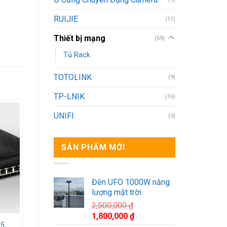
RUIJIE
(11)
Thiết bị mạng
(59)
Tủ Rack
TOTOLINK
(9)
TP-LNIK
(16)
UNIFI
(3)
list
SẢN PHẨM MỚI
Đèn UFO 1000W năng
lượng mặt trời
2,500,000
₫
Giá
Giá
1,800,000
₫
25
gốc
hiện