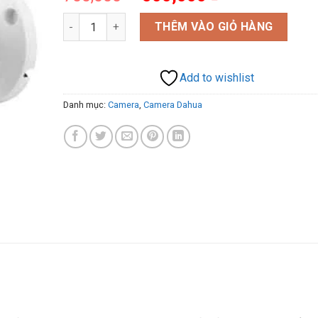
gốc
hiện
Camera HDCVI Cooper 2MP DAHUA DH-HAC-B1A21P 
là:
tại
THÊM VÀO GIỎ HÀNG
700,000 ₫.
là:
500,000 ₫.
Add to wishlist
Danh mục:
Camera
,
Camera Dahua