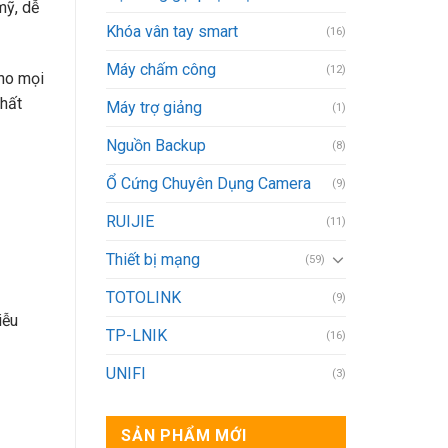
mỹ, dễ
Khóa vân tay smart
(16)
Máy chấm công
(12)
ho mọi
chất
Máy trợ giảng
(1)
Nguồn Backup
(8)
Ổ Cứng Chuyên Dụng Camera
(9)
RUIJIE
(11)
Thiết bị mạng
(59)
TOTOLINK
(9)
iễu
TP-LNIK
(16)
UNIFI
(3)
SẢN PHẨM MỚI