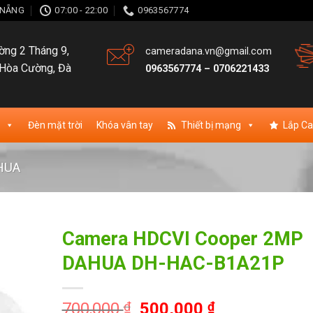
À NẴNG
07:00 - 22:00
0963567774
ng 2 Tháng 9,
cameradana.vn@gmail.com
Hòa Cường, Đà
0963567774
–
0706221433
Đèn mặt trời
Khóa vân tay
Thiết bị mạng
Lắp C
HUA
Camera HDCVI Cooper 2MP
DAHUA DH-HAC-B1A21P
ishlist
Giá
Giá
700,000
₫
500,000
₫