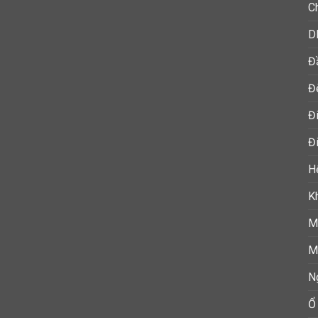
C
D
Đ
Đ
Đ
Đi
H
K
M
M
N
Ổ