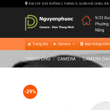
Skip
ĐỊA CHỈ: 9/33 ĐƯỜNG 2 THÁNG 9, QUẬN HẢI CHÂU, Đ
to
content
9/33 Đườ
Phường 
Nẵng
Trang chủ
Camera
Điện thông minh
TRANG CHỦ
/
CAMERA
/
CAMERA DA
-29%
Add to w