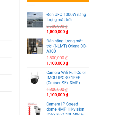
Đèn UFO 1000W năng
lượng mặt trời
2,500,000
₫
Giá
Giá
1,800,000
₫
gốc
hiện
Đèn năng lượng mặt
là:
tại
trời (NLMT) Oriana DB-
2,500,000 ₫.
là:
A300
1,800,000 ₫.
1,800,000
₫
Giá
Giá
1,100,000
₫
gốc
hiện
Camera Wifi Full Color
là:
tại
IMOU IPC-S31FEP
1,800,000 ₫.
là:
(Cruiser SE+ 3MP)
1,100,000 ₫.
1,800,000
₫
Giá
Giá
1,100,000
₫
gốc
hiện
Camera IP Speed
là:
tại
dome 4MP Hikvision
1,800,000 ₫.
là:
DS-2SE2C400MWG-