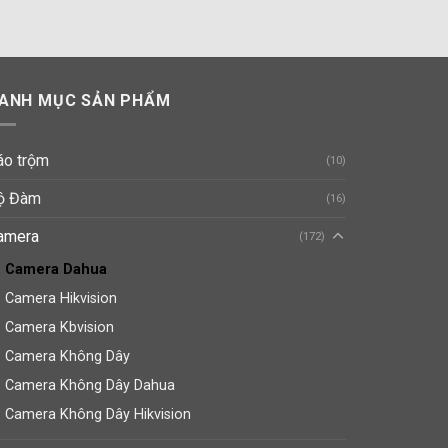
000 ₫.
là:
1,100,000 ₫.
ANH MỤC SẢN PHẨM
áo trộm
(10)
ộ Đàm
(16)
amera
(172)
Camera Dahua
Camera Hikvision
Camera Kbvision
Camera Không Dây
Camera Không Dây Dahua
Camera Không Dây Hikvision