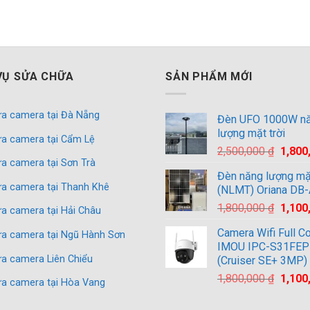
VỤ SỬA CHỮA
SẢN PHẨM MỚI
a camera tại Đà Nẵng
Đèn UFO 1000W n
lượng mặt trời
a camera tại Cẩm Lệ
Giá
2,500,000
₫
1,800
a camera tại Sơn Trà
gốc
Đèn năng lượng mặt
là:
a camera tại Thanh Khê
(NLMT) Oriana DB
2,500,
Giá
1,800,000
₫
1,100
a camera tại Hải Châu
gốc
Camera Wifi Full Co
a camera tại Ngũ Hành Sơn
là:
IMOU IPC-S31FEP
1,800,
a camera Liên Chiểu
(Cruiser SE+ 3MP)
Giá
1,800,000
₫
1,100
a camera tại Hòa Vang
gốc
là: