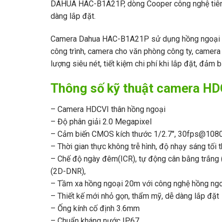
DAHUA HAC-B1A21P, dòng Cooper công nghệ tiên ti
dàng lắp đặt.
Camera Dahua HAC-B1A21P sử dụng hồng ngoại 20m
công trình, camera cho văn phòng công ty, camer
lượng siêu nét, tiết kiệm chi phí khi lắp đặt, đảm 
Thông số kỹ thuật camera 
– Camera HDCVI thân hồng ngoại
– Độ phân giải 2.0 Megapixel
– Cảm biến CMOS kích thước 1/2.7″, 30fps@108
– Thời gian thực không trễ hình, độ nhạy sáng tối 
– Chế độ ngày đêm(ICR), tự động cân bằng trắng
(2D-DNR),
– Tầm xa hồng ngoại 20m với công nghệ hồng ngo
– Thiết kế mới nhỏ gọn, thẩm mỹ, dễ dàng lắp đặt
– Ống kính cố định 3.6mm
– Chuẩn kháng nước IP67