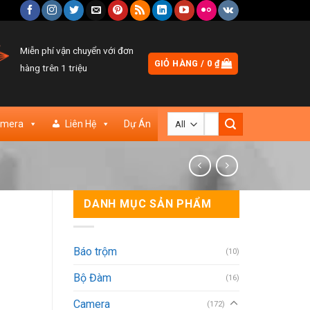
Miễn phí vận chuyển với đơn
GIỎ HÀNG /
0
₫
hàng trên 1 triệu
Tìm
amera
Liên Hệ
Dự Án
kiếm:
DANH MỤC SẢN PHẨM
Báo trộm
(10)
Bộ Đàm
(16)
Camera
(172)