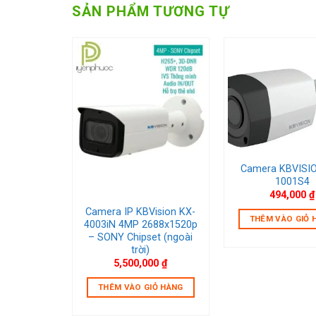
SẢN PHẨM TƯƠNG TỰ
 wishlist
Add to wishlist
Add to w
Camera KBVISI
1001S4
494,000
₫
ision KX-
Camera IP KBVision KX-
THÊM VÀO GIỎ 
Mp PoE –
4003iN 4MP 2688x1520p
trong nhà)
– SONY Chipset (ngoài
trời)
00
₫
5,500,000
₫
IỎ HÀNG
THÊM VÀO GIỎ HÀNG