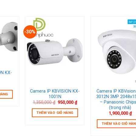
-30%
ishlist
Add to wishlist
Add to wish
ON KX-
Camera IP KBVISION KX-
Camera IP KBVision
HÀNG
1001N
3012N 3MP 2048x1
– Panasonic Chip
Giá
Giá
1,350,000
₫
950,000
₫
gốc
hiện
(trong nhà)
là:
tại
THÊM VÀO GIỎ HÀNG
1,900,000
₫
1,350,000 ₫.
là:
950,000 ₫.
THÊM VÀO GIỎ HÀ