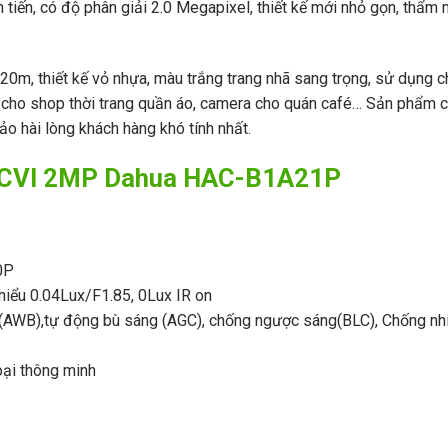
ến, có độ phân giải 2.0 Megapixel, thiết kế mới nhỏ gọn, thẩm 
, thiết kế vỏ nhựa, màu trắng trang nhã sang trọng, sử dụng c
a cho shop thời trang quần áo, camera cho quán café… Sản phẩm 
bảo hài lòng khách hàng khó tính nhất.
HDCVI 2MP Dahua HAC-B1A21P
0P
thiểu 0.04Lux/F1.85, 0Lux IR on
 (AWB),tự động bù sáng (AGC), chống ngược sáng(BLC), Chống nh
ại thông minh