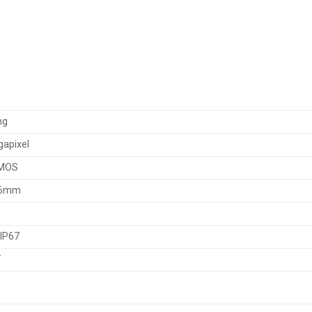
ng
gapixel
CMOS
.6mm
IP67
V