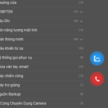
huông cửa
(13)
RAYTEK
(37)
ầu Ghi
(66)
èn năng lượng mặt trời
(10)
iện thông minh
(40)
ều khiển từ xa
(35)
ệ thống gọi phục vụ
(8)
hóa vân tay smart
(16)
áy chấm công
(12)
áy trợ giảng
(1)
guồn Backup
(8)
 Cứng Chuyên Dụng Camera
(9)