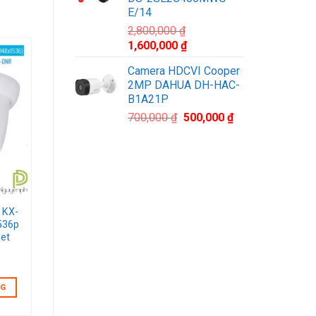
1,100,000 ₫.
E/14
2,800,000
₫
Giá
Giá
1,600,000
₫
gốc
hiện
Camera HDCVI Cooper
là:
tại
2MP DAHUA DH-HAC-
2,800,000 ₫.
là:
list
B1A21P
1,600,000 ₫.
Giá
Giá
700,000
₫
500,000
₫
gốc
hiện
là:
tại
700,000 ₫.
là:
500,000 ₫.
 KX-
536p
set
NG