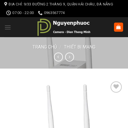
Skip
ĐỊA CHỈ: 9/33 ĐƯỜNG 2 THÁNG 9, QUẬN HẢI CHÂU, ĐÀ NẴNG
to
07:00 - 22:00
0963567774
content
TRANG CHỦ
/
THIẾT BỊ MẠNG
Add to wishlist