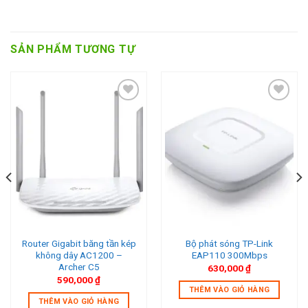
SẢN PHẨM TƯƠNG TỰ
Add to wishlist
Add to wishlist
Router Gigabit băng tần kép
Bộ phát sóng TP-Link
không dây AC1200 –
EAP110 300Mbps
Archer C5
630,000
₫
590,000
₫
THÊM VÀO GIỎ HÀNG
THÊM VÀO GIỎ HÀNG