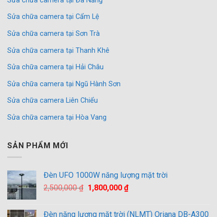
Sửa chữa camera tại Đà Nẵng
Sửa chữa camera tại Cẩm Lệ
Sửa chữa camera tại Sơn Trà
Sửa chữa camera tại Thanh Khê
Sửa chữa camera tại Hải Châu
Sửa chữa camera tại Ngũ Hành Sơn
Sửa chữa camera Liên Chiểu
Sửa chữa camera tại Hòa Vang
SẢN PHẨM MỚI
Đèn UFO 1000W năng lượng mặt trời
Giá
Giá
2,500,000
₫
1,800,000
₫
gốc
hiện
là:
tại
Đèn năng lượng mặt trời (NLMT) Oriana DB-A300