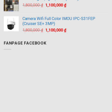
2,500,000 ₫.
là:
Giá
Giá
1,800,000
₫
1,100,000
₫
1,800,000 ₫.
gốc
hiện
là:
tại
Camera Wifi Full Color IMOU IPC-S31FEP
1,800,000 ₫.
là:
(Cruiser SE+ 3MP)
1,100,000 ₫.
Giá
Giá
1,800,000
₫
1,100,000
₫
gốc
hiện
là:
tại
FANPAGE FACEBOOK
1,800,000 ₫.
là:
1,100,000 ₫.