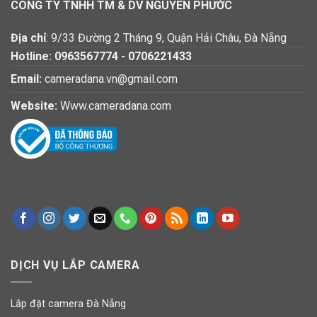
CÔNG TY TNHH TM & DV NGUYÊN PHƯỚC
Địa chỉ
: 9/33 Đường 2 Tháng 9, Quận Hải Châu, Đà Nẵng
Hotline:
0963567774
-
0706221433
Email:
cameradana.vn@gmail.com
Website:
Www.cameradana.com
DỊCH VỤ LẮP CAMERA
Lắp đặt camera Đà Nẵng