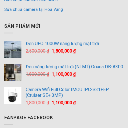
Sửa chữa camera tại Hòa Vang
SẢN PHẨM MỚI
Đèn UFO 1000W năng lượng mặt trời
Giá
Giá
2,500,000
₫
1,800,000
₫
gốc
hiện
là:
tại
Đèn năng lượng mặt trời (NLMT) Oriana DB-A300
2,500,000 ₫.
là:
Giá
Giá
1,800,000
₫
1,100,000
₫
1,800,000 ₫.
gốc
hiện
là:
tại
Camera Wifi Full Color IMOU IPC-S31FEP
1,800,000 ₫.
là:
(Cruiser SE+ 3MP)
1,100,000 ₫.
Giá
Giá
1,800,000
₫
1,100,000
₫
gốc
hiện
là:
tại
FANPAGE FACEBOOK
1,800,000 ₫.
là:
1,100,000 ₫.