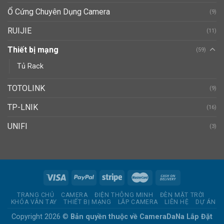
Ổ Cứng Chuyên Dụng Camera
(9)
RUIJIE
(11)
Thiết bị mạng
(59)
Tủ Rack
TOTOLINK
(9)
TP-LNIK
(16)
UNIFI
(3)
TRANG CHỦ
CAMERA
ĐIỆN THÔNG MINH
ĐÈN MẶT TRỜI
KHÓA VÂN TAY
THIẾT BỊ MẠNG
LẮP CAMERA
LIÊN HỆ
DỰ ÁN
Copyright 2026 ©
Bản quyền thuộc về CameraDaNa
Lắp Đặt