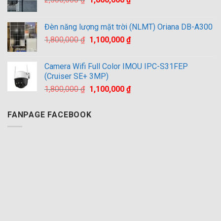
gốc
hiện
là:
tại
Đèn năng lượng mặt trời (NLMT) Oriana DB-A300
2,500,000 ₫.
là:
Giá
Giá
1,800,000
₫
1,100,000
₫
1,800,000 ₫.
gốc
hiện
là:
tại
Camera Wifi Full Color IMOU IPC-S31FEP
1,800,000 ₫.
là:
(Cruiser SE+ 3MP)
1,100,000 ₫.
Giá
Giá
1,800,000
₫
1,100,000
₫
gốc
hiện
là:
tại
FANPAGE FACEBOOK
1,800,000 ₫.
là:
1,100,000 ₫.