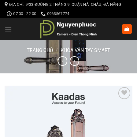
Skip
ĐỊA CHỈ: 9/33 ĐƯỜNG 2 THÁNG 9, QUẬN HẢI CHÂU, ĐÀ NẴNG
to
07:00 - 22:00
0963567774
content
TRANG CHỦ
/
KHÓA VÂN TAY SMART
Add to wishlist