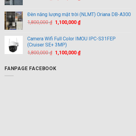
gốc
hiện
là:
tại
Đèn năng lượng mặt trời (NLMT) Oriana DB-A300
2,500,000 ₫.
là:
Giá
Giá
1,800,000
₫
1,100,000
₫
1,800,000 ₫.
gốc
hiện
là:
tại
Camera Wifi Full Color IMOU IPC-S31FEP
1,800,000 ₫.
là:
(Cruiser SE+ 3MP)
1,100,000 ₫.
Giá
Giá
1,800,000
₫
1,100,000
₫
gốc
hiện
là:
tại
FANPAGE FACEBOOK
1,800,000 ₫.
là:
1,100,000 ₫.