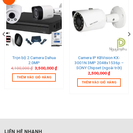
Add to wishlist
Add to wishlist
Trọn bộ 2 Camera Dahua
Camera IP KBVision KX-
2.0MP
3001N 3MP 2048x1536p –
SONY Chipset (ngoài trời)
Giá
Giá
4,100,000
₫
3,500,000
₫
gốc
hiện
2,500,000
₫
là:
tại
THÊM VÀO GIỎ HÀNG
4,100,000 ₫.
là:
THÊM VÀO GIỎ HÀNG
3,500,000 ₫.
LIÊN HỆ NHANH