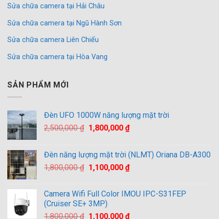
Sửa chữa camera tại Hải Châu
Sửa chữa camera tại Ngũ Hành Sơn
Sửa chữa camera Liên Chiểu
Sửa chữa camera tại Hòa Vang
SẢN PHẨM MỚI
Đèn UFO 1000W năng lượng mặt trời
Giá
Giá
2,500,000
₫
1,800,000
₫
gốc
hiện
là:
tại
Đèn năng lượng mặt trời (NLMT) Oriana DB-A300
2,500,000 ₫.
là:
Giá
Giá
1,800,000
₫
1,100,000
₫
1,800,000 ₫.
gốc
hiện
là:
tại
Camera Wifi Full Color IMOU IPC-S31FEP
1,800,000 ₫.
là:
(Cruiser SE+ 3MP)
1,100,000 ₫.
Giá
Giá
1,800,000
₫
1,100,000
₫