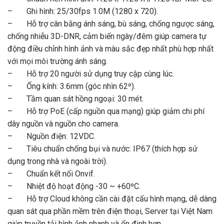
– Ghi hình: 25/30fps 1.0M (1280 x 720).
– Hỗ trợ cân bằng ánh sáng, bù sáng, chống ngược sáng,
chống nhiễu 3D-DNR, cảm biến ngày/đêm giúp camera tự
động điều chỉnh hình ảnh và màu sắc đẹp nhất phù hợp nhất
với mọi môi trường ánh sáng.
– Hỗ trợ 20 người sử dụng truy cập cùng lúc.
– Ống kính: 3.6mm (góc nhìn 62º).
– Tầm quan sát hồng ngoại: 30 mét.
– Hỗ trợ PoE (cấp nguồn qua mạng) giúp giảm chi phí
dây nguồn và nguồn cho camera.
– Nguồn điện: 12VDC.
– Tiêu chuẩn chống bụi và nước: IP67 (thích hợp sử
dụng trong nhà và ngoài trời).
– Chuẩn kết nối Onvif.
– Nhiệt độ hoạt động -30 ~ +60ºC.
– Hỗ trợ Cloud không cần cài đặt cấu hình mạng, dễ dàng
quan sát qua phần mềm trên điện thoại, Server tại Việt Nam
giúp truyền tải hình ảnh nhanh và ổn định hơn.