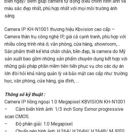
biến ngày/ đêm giúp camera tự động điều chỉnh hình ảnh và
màu sắc đẹp nhất, phù hợp nhất với mọi môi trường ánh
sáng.
Camera IP KH-N1001 thương hiệu Kbvision cao cấp –
Camera thân trụ công nghệ IP, giá cả cạnh tranh, phù hợp với
nhiều công trình nhà ở, văn phòng, cửa hàng, showroom,…
Sản phẩm thiết kế khá chắn chắn, bền đẹp, là camera do Mỹ
sản xuất bao gồm những sản phẩm chuyên dụng kết hợp với
những giải pháp phần mềm tiên tiến phục vụ cho các dự án
lớn đòi hỏi khả năng quản lý và bảo mật cao cấp như: trường
học, văn phòng, cửa hàng, gia đình, …
Thông số kỹ thuật :
Camera IP hồng ngoại 1.0 Megapixel KBVISION KH-N1001
– Cảm biến hình ảnh: 1/3 inch Sony Exmor progressive
scan CMOS.
– Độ phân giải: 1.0 Megapixel.
– Chuẩn nén hình ảnh: H.264/ H.264H/ H.264B/ MJPEG.