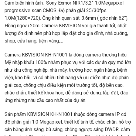
Cảm biến hình ảnh: Sony Exmor NIR1/3.2” 1.0Megapixel
progressive scan CMOS. Độ phân giải 25/30fps
1.0M(1280×720). Ống kính quan sát: 3.6mm ( góc nhìn 62°).
Hồng ngoại 20m. Camera KBVISION với giá thành tốt, chất
lượng ổn định nên phù hợp lắp đặt cho gia đình, nhà xưởng,
shop, cửa hàng, tiệm vàng,…
Camera KBVISION KH-N1001 là dòng camera thương hiệu
Mỹ nhập khẩu 100% nhằm phục vụ với các dự án quy mô lớn
như khu công nghiệp, nhà máy, trường học, ngân hàng, bệnh
viện, kho bãi…vì có nhiều tính năng và ưu điểm như: độ phân
giải cao, chống chịu điều kiện môi trường tốt, độ bền cao,
chắc chắn, thiết kế khoa học, dễ dàng sử dụng, lắp đặt, đáp
ứng những nhu cầu cao nhất của dự án.
Sản phẩm KBVISION KH-N1001 thuộc dòng camera IP có
độ phân giải 1.0 Megapixel, thiết kế tinh tế, chắc chắn, hỗ trợ
cân bằng ánh sáng, bù sáng, chống ngược sáng DWDR, cảm