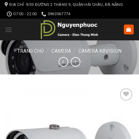
Skip
ĐỊA CHỈ: 9/33 ĐƯỜNG 2 THÁNG 9, QUẬN HẢI CHÂU, ĐÀ NẴNG
to
07:00 - 22:00
0963567774
content
TRANG CHỦ
/
CAMERA
/
CAMERA KBVISION
Add to wishlist