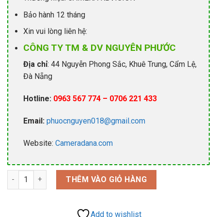
Bảo hành 12 tháng
Xin vui lòng liên hệ:
CÔNG TY TM & DV NGUYÊN PHƯỚC
Địa chỉ
: 44 Nguyễn Phong Sắc, Khuê Trung, Cẩm Lệ,
Đà Nẵng
Hotline:
0963 567 774 – 0706 221 433
Email:
phuocnguyen018@gmail.com
Website:
Cameradana.com
Camera IP KBVision KX-1002N HD 1.0Mp PoE – Sony Chipset (t
THÊM VÀO GIỎ HÀNG
Add to wishlist