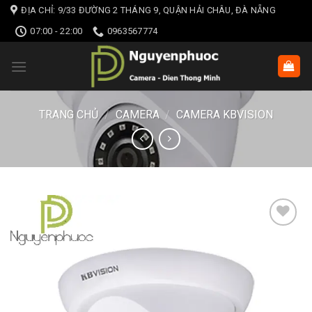
Skip
ĐỊA CHỈ: 9/33 ĐƯỜNG 2 THÁNG 9, QUẬN HẢI CHÂU, ĐÀ NẴNG
to
07:00 - 22:00
0963567774
content
TRANG CHỦ
/
CAMERA
/
CAMERA KBVISION
Add to wishlist