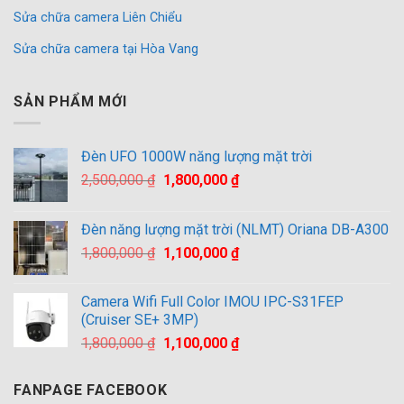
Sửa chữa camera Liên Chiểu
Sửa chữa camera tại Hòa Vang
SẢN PHẨM MỚI
Đèn UFO 1000W năng lượng mặt trời
Giá
Giá
2,500,000
₫
1,800,000
₫
gốc
hiện
là:
tại
Đèn năng lượng mặt trời (NLMT) Oriana DB-A300
2,500,000 ₫.
là:
Giá
Giá
1,800,000
₫
1,100,000
₫
1,800,000 ₫.
gốc
hiện
là:
tại
Camera Wifi Full Color IMOU IPC-S31FEP
1,800,000 ₫.
là:
(Cruiser SE+ 3MP)
1,100,000 ₫.
Giá
Giá
1,800,000
₫
1,100,000
₫
gốc
hiện
là:
tại
FANPAGE FACEBOOK
1,800,000 ₫.
là: