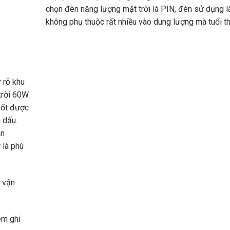
chọn đèn năng lượng mặt trời là PIN, đèn sử dụng l
không phụ thuộc rất nhiều vào dung lượng mà tuổi t
 rõ khu
trời 60W
tốt được
 dấu.
ân
 là phù
ễ vận
em ghi