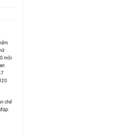
thấm
chữ
30 mỗi
ian
67
 120
ạn chế
 đập.