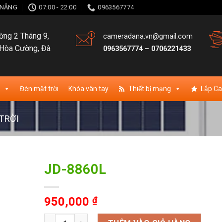
À NẴNG
07:00 - 22:00
0963567774
ng 2 Tháng 9,
cameradana.vn@gmail.com
Hòa Cường, Đà
0963567774
–
0706221433
Đèn mặt trời
Khóa vân tay
Thiết bị mạng
Lắp C
TRỜI
JD-8860L
ishlist
950,000
₫
JD-8860L số lượng