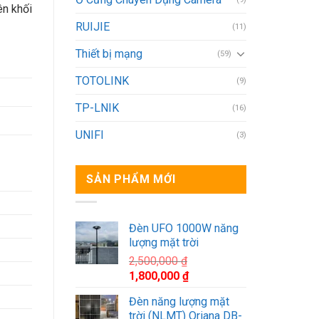
ên khối
RUIJIE
(11)
Thiết bị mạng
(59)
TOTOLINK
(9)
TP-LNIK
(16)
UNIFI
(3)
SẢN PHẨM MỚI
Đèn UFO 1000W năng
lượng mặt trời
2,500,000
₫
Giá
Giá
1,800,000
₫
gốc
hiện
Đèn năng lượng mặt
là:
tại
trời (NLMT) Oriana DB-