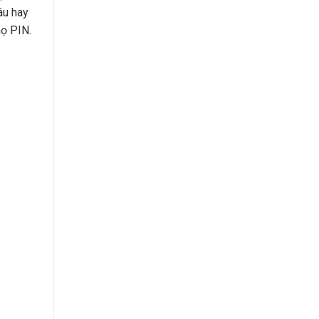
âu hay
họ PIN.