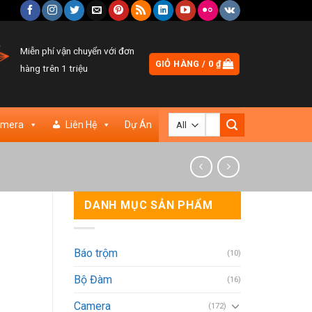
Miễn phí vận chuyển với đơn
GIỎ HÀNG /
0
₫
hàng trên 1 triệu
Tìm
amera
Liên Hệ
Dự Án
kiếm:
DANH MỤC SẢN PHẨM
Báo trộm
(10)
Bộ Đàm
(16)
Camera
(172)