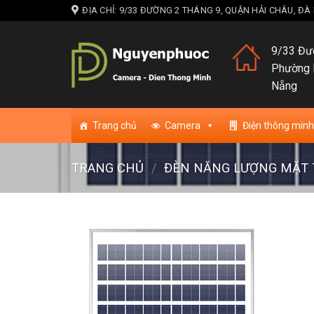
Skip
ĐỊA CHỈ: 9/33 ĐƯỜNG 2 THÁNG 9, QUẬN HẢI CHÂU, Đ
to
content
9/33 Đườ
Phường 
Nẵng
Trang chủ
Camera
Điện thông minh
TRANG CHỦ
/
ĐÈN NĂNG LƯỢNG MẶT 
Add to w