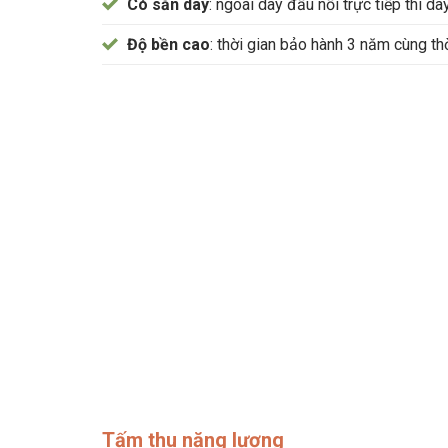
Có sẵn dây
: ngoài dây đấu nối trực tiếp thì d
Độ bền cao
: thời gian bảo hành 3 năm cùng t
Tấm thu năng lượng