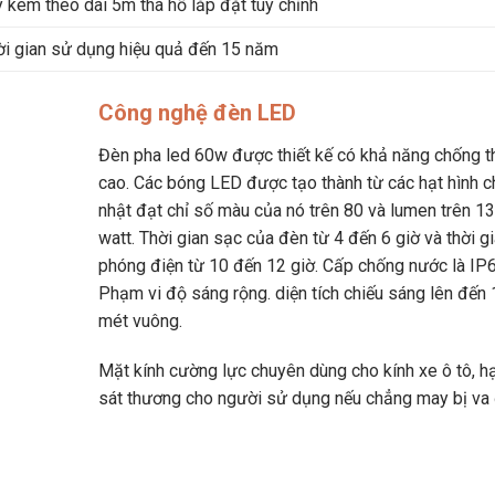
ây kèm theo dài 5m tha hồ lắp đặt tùy chỉnh
hời gian sử dụng hiệu quả đến 15 năm
Công nghệ đèn LED
Đèn pha led 60w được thiết kế có khả năng chống 
cao. Các bóng LED được tạo thành từ các hạt hình 
nhật đạt chỉ số màu của nó trên 80 và lumen trên 1
watt. Thời gian sạc của đèn từ 4 đến 6 giờ và thời g
phóng điện từ 10 đến 12 giờ. Cấp chống nước là IP
Phạm vi độ sáng rộng. diện tích chiếu sáng lên đến
mét vuông.
Mặt kính cường lực chuyên dùng cho kính xe ô tô, h
sát thương cho người sử dụng nếu chẳng may bị va