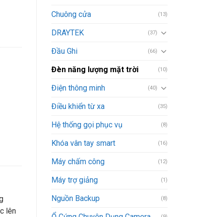
Chuông cửa
(13)
DRAYTEK
(37)
Đầu Ghi
(66)
Đèn năng lượng mặt trời
(10)
Điện thông minh
(40)
Điều khiển từ xa
(35)
Hệ thống gọi phục vụ
(8)
Khóa vân tay smart
(16)
Máy chấm công
(12)
Máy trợ giảng
(1)
Nguồn Backup
g
(8)
c lên
Ổ Cứng Chuyên Dụng Camera
(9)