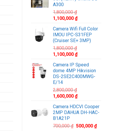
2,500,000 ₫.
là:
A300
1,800,000 ₫.
1,800,000
₫
Giá
Giá
1,100,000
₫
gốc
hiện
Camera Wifi Full Color
là:
tại
IMOU IPC-S31FEP
1,800,000 ₫.
là:
(Cruiser SE+ 3MP)
1,100,000 ₫.
1,800,000
₫
Giá
Giá
1,100,000
₫
gốc
hiện
Camera IP Speed
là:
tại
dome 4MP Hikvision
1,800,000 ₫.
là:
DS-2SE2C400MWG-
1,100,000 ₫.
E/14
2,800,000
₫
Giá
Giá
1,600,000
₫
gốc
hiện
Camera HDCVI Cooper
là:
tại
2MP DAHUA DH-HAC-
2,800,000 ₫.
là:
B1A21P
1,600,000 ₫.
Giá
Giá
700,000
₫
500,000
₫