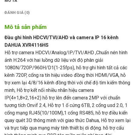
MÔ TẢ
ĐÁNH GIÁ (0)
Mô tả sản phẩm
Đầu ghi hình HDCVI/TVI/AHD và camera IP 16 kênh
DAHUA XVR4116HS
Hỗ trợ camera HDCVI/Analog/IP/TVI/AHD ,Chuẩn nén hình
ảnh H.264 với hai luồng dữ liệu với độ phân giải
1080N/720P/960H/D1(1-25fps), hỗ trợ ghi hình tất cả các
kênh 720P, cổng ra tín hiệu video đồng thời HDMI/VGA, hỗ
trợ xem lại 4/8/16 kênh đồng thời với chế độ tìm kiếm thông
minh, Hỗ trợ kết nối nhiều nhãn hiệu camera
IP(4+1,8+2,16+2) hỗ trợ lên đến camera 2MP với chuẩn
tương tích Onvif 2.4, Hỗ trợ 1 ổ cứng 6TB, 2 cổng usd 2.0, 1
cổng mạng RJ45(10/100M),1 cổng RS485, hỗ trợ điều kiển
quay quét 3D thông minh với giao thức Dahua, Hỗ trợ xem lại
và trực tiếp qua mạng máy tính thiết bị di động. hỗ trợ cấu