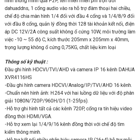
hình thông minh qua P2P, tên miền miễn phí trọn đời
dahuaddns, 1 cổng audio vào ra hỗ trợ đàm thoại hai chiều,
chế độ chia màn hình 1/4 đối với đầu 4 cổng và 1/4/8/9 đối
với đầu 8 cổng, quản lý đồng thời 128 tài khoản kết nối, điện
áp DC 12V/2A công suất không ổ cứng 10W, môi trường làm
việc -10 ~ 55 độ C, kích thước 205mm x 205mm x 40mm,
trọng lượng không ổ cứng 0,75KG, chất liệu kim loại
Thông số kỹ thuật :
Đầu ghi hình HDCVI/TVI/AHD và camera IP 16 kênh DAHUA
XVR4116HS
-Đầu ghi hình camera HDCVI/Analog/IP/TVI/AHD 16 kênh.
-Chuẩn nén hình ảnh: H.264 với hai luồng dữ liệu với độ phân
giải 1080N/720P/960H/D1 (1-25fps).
-Hỗ trợ ghi hình tất cả các kênh 720P, cổng ra tín hiệu video
đồng thời HDMI/VGA.
-Hỗ trợ xem lại 1/4/9/16 kênh đồng thời với chế độ tìm
kiếm thông minh.
-Hỗ trợ kết nối nhiều nhãn hiệu camera IP (16+4) hỗ trợ mỗi