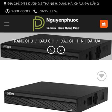
Skip
ĐỊA CHỈ: 9/33 ĐƯỜNG 2 THÁNG 9, QUẬN HẢI CHÂU, ĐÀ NẴNG
to
07:00 - 22:00
0963567774
content
TRANG CHỦ
/
ĐẦU GHI
/
ĐẦU GHI HÌNH DAHUA
Add to wishlist