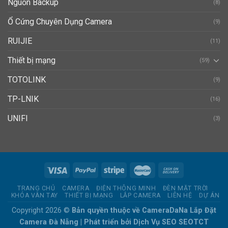
Nguồn Backup
(8)
Ổ Cứng Chuyên Dụng Camera
(9)
RUIJIE
(11)
Thiết bị mạng
(59)
TOTOLINK
(9)
TP-LNIK
(16)
UNIFI
(3)
TRANG CHỦ
CAMERA
ĐIỆN THÔNG MINH
ĐÈN MẶT TRỜI
KHÓA VÂN TAY
THIẾT BỊ MẠNG
LẮP CAMERA
LIÊN HỆ
DỰ ÁN
Copyright 2026 ©
Bản quyền thuộc về CameraDaNa
Lắp Đặt
Camera Đà Nẵng
| Phát triển bởi
Dịch Vụ SEO
SEOTCT