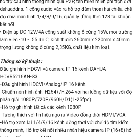
hỗ trợ cấu hình thông minh qua P2P, tên miền miễn phí trọn đời
dahuaddns, 1 cổng audio vào ra hỗ trợ đàm thoại hai chiều, chế
độ chia màn hình 1/4/8/9/16, quản lý đồng thời 128 tài khoản
kết nối
• Điện áp DC 12V/4A công suất không ổ cứng 15W, môi trường
làm việc -10 ~ 55 độ C, kích thước 260mm x 220mm x 40mm,
trọng lượng không ổ cứng 2,35KG, chất liệu kim loại.
Thông số kỹ thuật :
Đầu ghi hình HDCVI và camera IP 16 kênh DAHUA
HCVR5216AN-S3
-Đầu ghi hình HDCVI/Analog/IP 16 kênh.
-Chuẩn nén hình ảnh: H264+/H.264 với hai luồng dữ liệu với độ
phân giải 1080P/720P/960H/D1(1-25fps).
-Hỗ trợ ghi hình tất cả các kênh 1080P.
-Tương thích với tín hiệu ngõ ra Video đồng thời HDMI/VGA.
-Hỗ trợ xem lại 1/4/9/16 kênh đồng thời với chế độ tìm kiếm
thông minh, Hỗ trợ kết nối nhiều nhãn hiệu camera IP (16+8) hỗ