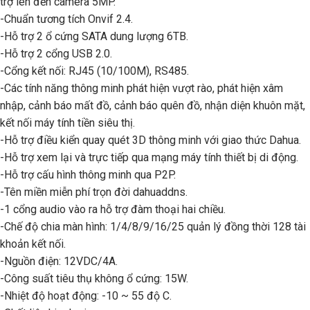
trợ lên đến camera 5MP.
-Chuẩn tương tích Onvif 2.4.
-Hỗ trợ 2 ổ cứng SATA dung lượng 6TB.
-Hỗ trợ 2 cổng USB 2.0.
-Cổng kết nối: RJ45 (10/100M), RS485.
-Các tính năng thông minh phát hiện vượt rào, phát hiện xâm
nhập, cảnh báo mất đồ, cảnh báo quên đồ, nhận diện khuôn mặt,
kết nối máy tính tiền siêu thị.
-Hỗ trợ điều kiển quay quét 3D thông minh với giao thức Dahua.
-Hỗ trợ xem lại và trực tiếp qua mạng máy tính thiết bị di động.
-Hỗ trợ cấu hình thông minh qua P2P.
-Tên miền miễn phí trọn đời dahuaddns.
-1 cổng audio vào ra hỗ trợ đàm thoại hai chiều.
-Chế độ chia màn hình: 1/4/8/9/16/25 quản lý đồng thời 128 tài
khoản kết nối.
-Nguồn điện: 12VDC/4A.
-Công suất tiêu thụ không ổ cứng: 15W.
-Nhiệt độ hoạt động: -10 ~ 55 độ C.