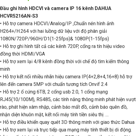
Đầu ghi hình HDCVI và camera IP 16 kênh DAHUA
HCVR5216AN-S3
• Hỗ trợ camera HDCVI/Analog/IP ,Chuẩn nén hình ảnh
H264+/H.264 với hai luồng dữ liệu với độ phân giải
1080N/720P/960H/D1(1-25fps)& 1080P(1-15fps)
• Hỗ trợ ghi hình tất cả các kênh 720P, cổng ra tín hiệu video
đồng thời HDMI/VGA
• Hỗ trợ xem lại 4/8 kênh đồng thời với chế độ tìm kiếm thông
minh
• Hỗ trợ kết nối nhiều nhãn hiệu camera IP(4+2,8+4,16+8) hỗ trợ
lên đến camera 5MP với chuẩn tương tích Onvif 2.4
• Hỗ trợ 2 ổ cứng 6TB, 2 cổng usb 2.0, 1 cổng mạng
RJ45(10/100M), RS485, các tính năng thông minh phát hiện vượt
rào, phát hiện xâm nhập, cảnh báo mất đồ, cảnh báo quên đồ,
nhận diện khuôn mặt, kết nối máy tính tiền siêu thị ….
• Hỗ trợ điều khiển quay quét 3D thông minh với giao thức Dahua
• Hỗ trợ xem lại và trực tiếp qua mạng máy tính thiết bị di động.