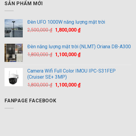
SẢN PHẨM MỚI
Đèn UFO 1000W năng lượng mặt trời
Giá
Giá
2,500,000
₫
1,800,000
₫
gốc
hiện
là:
tại
Đèn năng lượng mặt trời (NLMT) Oriana DB-A300
2,500,000 ₫.
là:
Giá
Giá
1,800,000
₫
1,100,000
₫
1,800,000 ₫.
gốc
hiện
là:
tại
Camera Wifi Full Color IMOU IPC-S31FEP
1,800,000 ₫.
là:
(Cruiser SE+ 3MP)
1,100,000 ₫.
Giá
Giá
1,800,000
₫
1,100,000
₫
gốc
hiện
là:
tại
FANPAGE FACEBOOK
1,800,000 ₫.
là:
1,100,000 ₫.