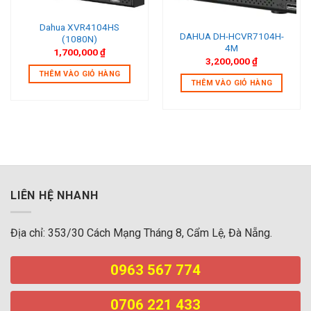
Dahua XVR4104HS
DAHUA DH-HCVR7104H-
(1080N)
4M
1,700,000
₫
3,200,000
₫
THÊM VÀO GIỎ HÀNG
THÊM VÀO GIỎ HÀNG
LIÊN HỆ NHANH
Địa chỉ: 353/30 Cách Mạng Tháng 8, Cẩm Lệ, Đà Nẵng.
0963 567 774
0706 221 433