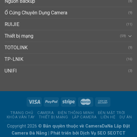
Nguồn Backup
(8)
Ổ Cứng Chuyên Dụng Camera
(9)
RUIJIE
(11)
Thiết bị mạng
(59)
TOTOLINK
(9)
TP-LNIK
(16)
UNIFI
(3)
TRANG CHỦ
CAMERA
ĐIỆN THÔNG MINH
ĐÈN MẶT TRỜI
KHÓA VÂN TAY
THIẾT BỊ MẠNG
LẮP CAMERA
LIÊN HỆ
DỰ ÁN
Copyright 2026 ©
Bản quyền thuộc về CameraDaNa
Lắp Đặt
Camera Đà Nẵng
| Phát triển bởi
Dịch Vụ SEO
SEOTCT