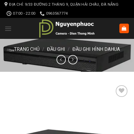
Skip
ĐỊA CHỈ: 9/33 ĐƯỜNG 2 THÁNG 9, QUẬN HẢI CHÂU, ĐÀ NẴNG
to
07:00 - 22:00
0963567774
content
TRANG CHỦ
/
ĐẦU GHI
/
ĐẦU GHI HÌNH DAHUA
Add to wishlist