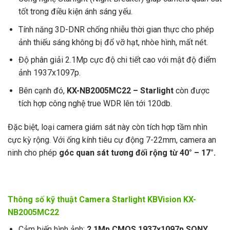
tốt trong điều kiện ánh sáng yếu.
Tính năng 3D-DNR chống nhiễu thời gian thực cho phép
ảnh thiếu sáng không bị đổ vỡ hạt, nhòe hình, mất nét.
Độ phân giải 2.1Mp cực độ chi tiết cao với mật độ điểm
ảnh 1937x1097p.
Bên cạnh đó,
KX-NB2005MC22 – Starlight
còn được
tích hợp công nghệ true WDR lên tới 120db.
Đặc biệt, loại camera giám sát này còn tích hợp tầm nhìn
cực kỳ rộng. Với ống kính tiêu cự động 7-22mm, camera an
ninh cho phép
góc quan sát tương đối rộng từ 40° – 17°.
Thông số kỹ thuật Camera Starlight KBVision KX-
NB2005MC22
Cảm biến hình ảnh:
2.1Mp CMOS 1937x1097p SONY