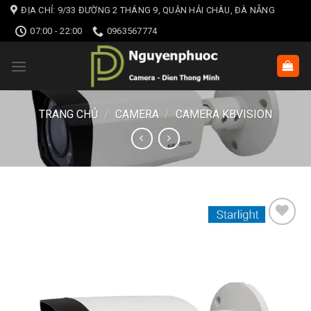
Skip
ĐỊA CHỈ: 9/33 ĐƯỜNG 2 THÁNG 9, QUẬN HẢI CHÂU, ĐÀ NẴNG
to
07:00 - 22:00
0963567774
content
TRANG CHỦ
/
CAMERA
/
CAMERA KBVISION
Add to wishlist