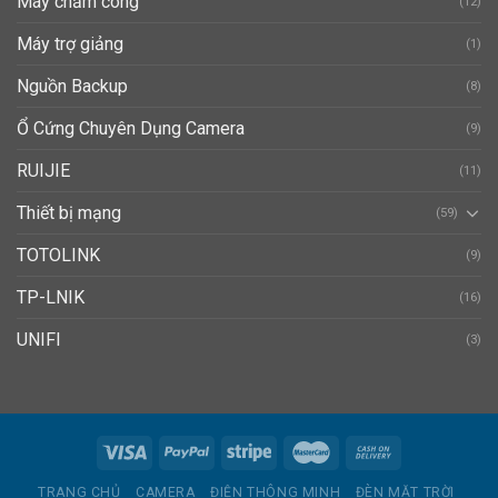
Máy chấm công
(12)
Máy trợ giảng
(1)
Nguồn Backup
(8)
Ổ Cứng Chuyên Dụng Camera
(9)
RUIJIE
(11)
Thiết bị mạng
(59)
TOTOLINK
(9)
TP-LNIK
(16)
UNIFI
(3)
TRANG CHỦ
CAMERA
ĐIỆN THÔNG MINH
ĐÈN MẶT TRỜI