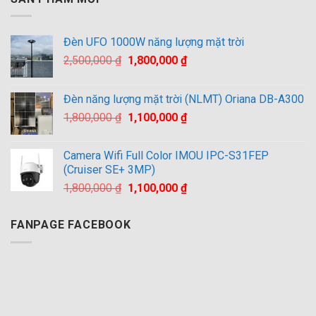
Đèn UFO 1000W năng lượng mặt trời
Giá
Giá
2,500,000
₫
1,800,000
₫
gốc
hiện
là:
tại
Đèn năng lượng mặt trời (NLMT) Oriana DB-A300
2,500,000 ₫.
là:
Giá
Giá
1,800,000
₫
1,100,000
₫
1,800,000 ₫.
gốc
hiện
là:
tại
Camera Wifi Full Color IMOU IPC-S31FEP
1,800,000 ₫.
là:
(Cruiser SE+ 3MP)
1,100,000 ₫.
Giá
Giá
1,800,000
₫
1,100,000
₫
gốc
hiện
là:
tại
FANPAGE FACEBOOK
1,800,000 ₫.
là:
1,100,000 ₫.