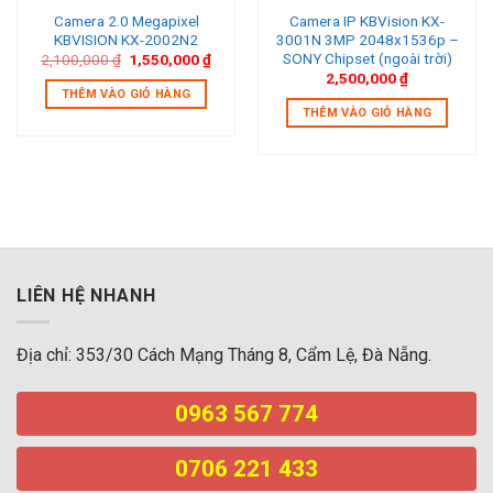
Camera 2.0 Megapixel
Camera IP KBVision KX-
KBVISION KX-2002N2
3001N 3MP 2048x1536p –
SONY Chipset (ngoài trời)
Giá
Giá
2,100,000
₫
1,550,000
₫
gốc
hiện
2,500,000
₫
là:
tại
THÊM VÀO GIỎ HÀNG
2,100,000 ₫.
là:
THÊM VÀO GIỎ HÀNG
1,550,000 ₫.
LIÊN HỆ NHANH
Địa chỉ: 353/30 Cách Mạng Tháng 8, Cẩm Lệ, Đà Nẵng.
0963 567 774
0706 221 433