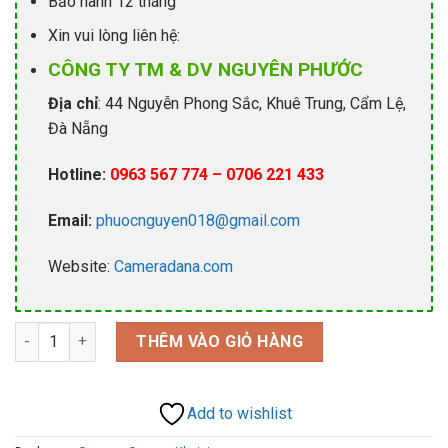
Bảo hành 12 tháng
Xin vui lòng liên hệ:
CÔNG TY TM & DV NGUYÊN PHƯỚC
Địa chỉ
: 44 Nguyễn Phong Sắc, Khuê Trung, Cẩm Lệ,
Đà Nẵng
Hotline:
0963 567 774 – 0706 221 433
Email:
phuocnguyen018@gmail.com
Website:
Cameradana.com
Camera KBVISION KX-NB2005MC22 số lượng
THÊM VÀO GIỎ HÀNG
Add to wishlist