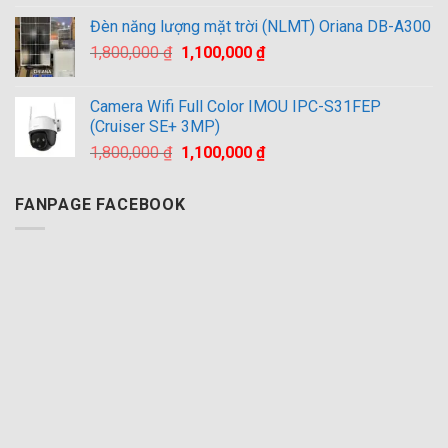
là:
tại
Đèn năng lượng mặt trời (NLMT) Oriana DB-A300
2,500,000 ₫.
là:
Giá
Giá
1,800,000
₫
1,100,000
₫
1,800,000 ₫.
gốc
hiện
là:
tại
Camera Wifi Full Color IMOU IPC-S31FEP
1,800,000 ₫.
là:
(Cruiser SE+ 3MP)
1,100,000 ₫.
Giá
Giá
1,800,000
₫
1,100,000
₫
gốc
hiện
là:
tại
FANPAGE FACEBOOK
1,800,000 ₫.
là:
1,100,000 ₫.