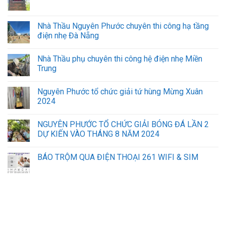
công
nghiệp,
nhà
Nhà Thầu Nguyên Phước chuyên thi công hạ tầng
máy.
điện nhẹ Đà Nẵng
Nhà Thầu phụ chuyên thi công hệ điện nhẹ Miền
Trung
Nguyên Phước tổ chức giải tứ hùng Mừng Xuân
2024
NGUYÊN PHƯỚC TỔ CHỨC GIẢI BÓNG ĐÁ LẦN 2
DỰ KIẾN VÀO THÁNG 8 NĂM 2024
BÁO TRỘM QUA ĐIỆN THOẠI 261 WIFI & SIM
sửa máy tính laptop hà nội
lắp mạng vnpt đà nẵng