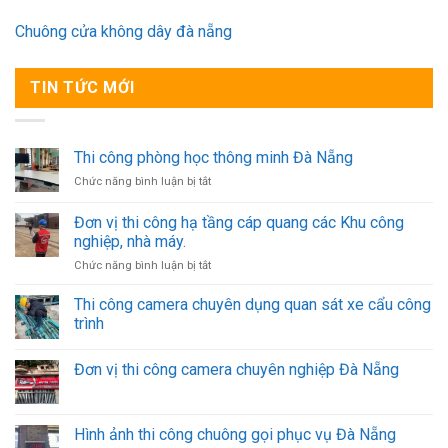
Chuông cửa không dây đà nẵng
TIN TỨC MỚI
Thi công phòng học thông minh Đà Nẵng
ở
Chức năng bình luận bị tắt
Thi
công
Đơn vị thi công hạ tầng cáp quang các Khu công
phòng
nghiệp, nhà máy.
học
ở
Chức năng bình luận bị tắt
thông
Đơn
minh
vị
Đà
Thi công camera chuyên dụng quan sát xe cẩu công
thi
Nẵng
trình
công
hạ
Đơn vị thi công camera chuyên nghiệp Đà Nẵng
tầng
cáp
quang
các
Hình ảnh thi công chuông gọi phục vụ Đà Nẵng
Khu