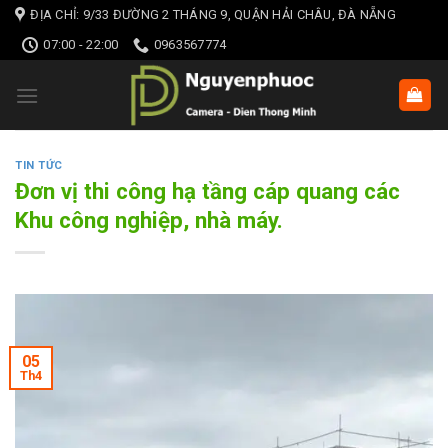
Skip
ĐỊA CHỈ: 9/33 ĐƯỜNG 2 THÁNG 9, QUẬN HẢI CHÂU, ĐÀ NẴNG
to
07:00 - 22:00
0963567774
content
TIN TỨC
Đơn vị thi công hạ tầng cáp quang các
Khu công nghiệp, nhà máy.
05
Th4