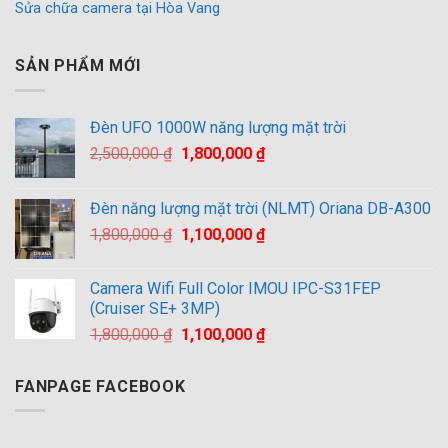
Sửa chữa camera tại Hòa Vang
SẢN PHẨM MỚI
Đèn UFO 1000W năng lượng mặt trời
Giá
Giá
2,500,000
₫
1,800,000
₫
gốc
hiện
là:
tại
Đèn năng lượng mặt trời (NLMT) Oriana DB-A300
2,500,000 ₫.
là:
Giá
Giá
1,800,000
₫
1,100,000
₫
1,800,000 ₫.
gốc
hiện
là:
tại
Camera Wifi Full Color IMOU IPC-S31FEP
1,800,000 ₫.
là:
(Cruiser SE+ 3MP)
1,100,000 ₫.
Giá
Giá
1,800,000
₫
1,100,000
₫
gốc
hiện
là:
tại
FANPAGE FACEBOOK
1,800,000 ₫.
là:
1,100,000 ₫.