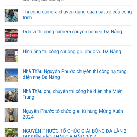
Đơn
minh
vị
Đà
Thi công camera chuyên dụng quan sát xe cẩu công
thi
Nẵng
trình
công
hạ
Đơn vị thi công camera chuyên nghiệp Đà Nẵng
tầng
cáp
quang
các
Hình ảnh thi công chuông gọi phục vụ Đà Nẵng
Khu
công
nghiệp,
nhà
Nhà Thầu Nguyên Phước chuyên thi công hạ tầng
máy.
điện nhẹ Đà Nẵng
Nhà Thầu phụ chuyên thi công hệ điện nhẹ Miền
Trung
Nguyên Phước tổ chức giải tứ hùng Mừng Xuân
2024
NGUYÊN PHƯỚC TỔ CHỨC GIẢI BÓNG ĐÁ LẦN 2
DỰ KIẾN VÀO THÁNG 8 NĂM 2024