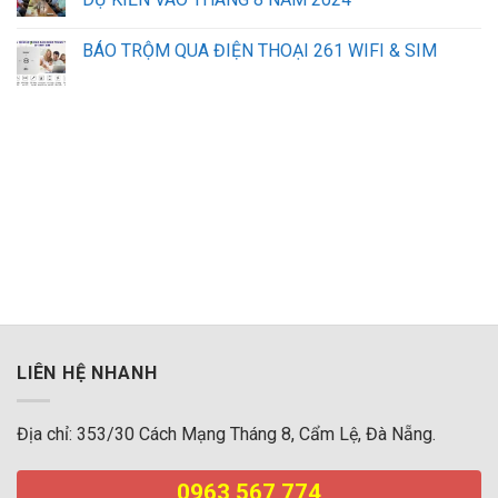
BÁO TRỘM QUA ĐIỆN THOẠI 261 WIFI & SIM
sửa máy tính laptop hà nội
lắp mạng vnpt đà nẵng
iphone đà nẵng
LIÊN HỆ NHANH
Địa chỉ: 353/30 Cách Mạng Tháng 8, Cẩm Lệ, Đà Nẵng.
0963 567 774