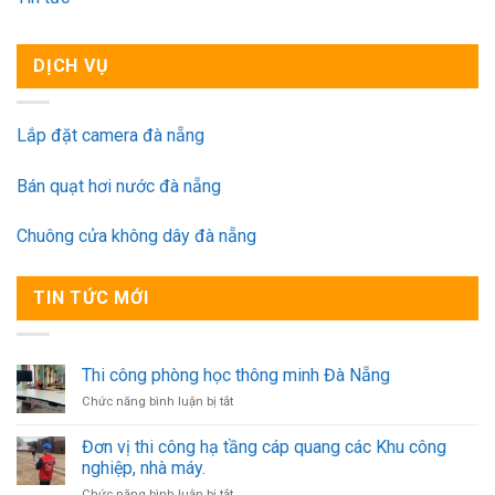
DỊCH VỤ
Lắp đặt camera đà nẵng
Bán quạt hơi nước đà nẵng
Chuông cửa không dây đà nẵng
TIN TỨC MỚI
Thi công phòng học thông minh Đà Nẵng
ở
Chức năng bình luận bị tắt
Thi
công
Đơn vị thi công hạ tầng cáp quang các Khu công
phòng
nghiệp, nhà máy.
học
ở
Chức năng bình luận bị tắt
thông