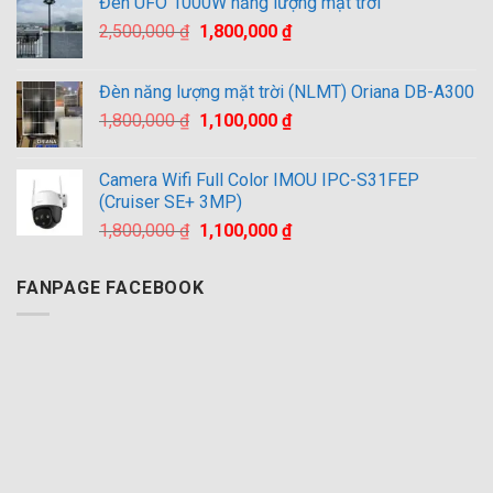
Đèn UFO 1000W năng lượng mặt trời
Giá
Giá
2,500,000
₫
1,800,000
₫
gốc
hiện
là:
tại
Đèn năng lượng mặt trời (NLMT) Oriana DB-A300
2,500,000 ₫.
là:
Giá
Giá
1,800,000
₫
1,100,000
₫
1,800,000 ₫.
gốc
hiện
là:
tại
Camera Wifi Full Color IMOU IPC-S31FEP
1,800,000 ₫.
là:
(Cruiser SE+ 3MP)
1,100,000 ₫.
Giá
Giá
1,800,000
₫
1,100,000
₫
gốc
hiện
là:
tại
FANPAGE FACEBOOK
1,800,000 ₫.
là:
1,100,000 ₫.