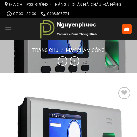
Skip
ĐỊA CHỈ: 9/33 ĐƯỜNG 2 THÁNG 9, QUẬN HẢI CHÂU, ĐÀ NẴNG
to
07:00 - 22:00
0963567774
content
TRANG CHỦ
/
MÁY CHẤM CÔNG
Add to wishlist