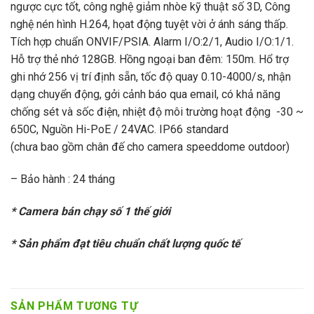
ngược cực tốt, công nghệ giảm nhòe kỹ thuật số 3D, Công
nghệ nén hình H.264, họat động tuyệt vời ở ánh sáng thấp.
Tích hợp chuẩn ONVIF/PSIA. Alarm I/O:2/1, Audio I/O:1/1.
Hỗ trợ thẻ nhớ 128GB. Hồng ngoại ban đêm: 150m. Hổ trợ
ghi nhớ 256 vị trí định sẵn, tốc độ quay 0.10-4000/s, nhận
dạng chuyển động, gởi cảnh báo qua email, có khả năng
chống sét và sốc điện, nhiệt độ môi trường hoạt động -30 ~
650C, Nguồn Hi-PoE / 24VAC. IP66 standard
(chưa bao gồm chân đế cho camera speeddome outdoor)
– Bảo hành : 24 tháng
* Camera bán chạy số 1 thế giới
* Sản phẩm đạt tiêu chuẩn chất lượng quốc tế
SẢN PHẨM TƯƠNG TỰ