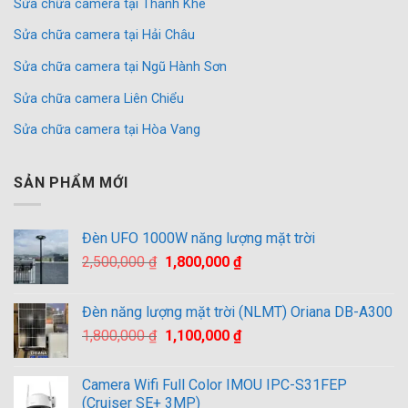
Sửa chữa camera tại Thanh Khê
Sửa chữa camera tại Hải Châu
Sửa chữa camera tại Ngũ Hành Sơn
Sửa chữa camera Liên Chiểu
Sửa chữa camera tại Hòa Vang
SẢN PHẨM MỚI
Đèn UFO 1000W năng lượng mặt trời
Giá
Giá
2,500,000
₫
1,800,000
₫
gốc
hiện
là:
tại
Đèn năng lượng mặt trời (NLMT) Oriana DB-A300
2,500,000 ₫.
là:
Giá
Giá
1,800,000
₫
1,100,000
₫
1,800,000 ₫.
gốc
hiện
là:
tại
Camera Wifi Full Color IMOU IPC-S31FEP
1,800,000 ₫.
là:
(Cruiser SE+ 3MP)