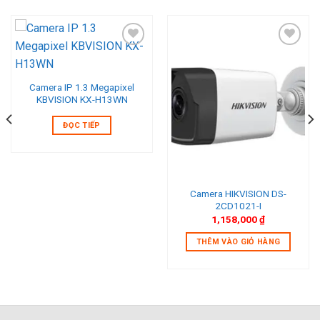
Add to wishlist
Add to wishlist
Camera IP 1.3 Megapixel
KBVISION KX-H13WN
ĐỌC TIẾP
0,000 ₫.
Camera HIKVISION DS-
2CD1021-I
1,158,000
₫
THÊM VÀO GIỎ HÀNG