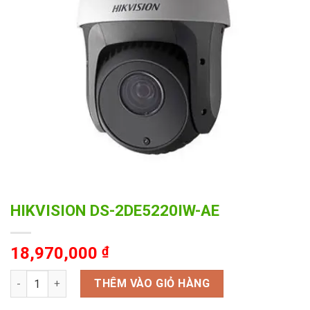
HIKVISION DS-2DE5220IW-AE
18,970,000
₫
HIKVISION DS-2DE5220IW-AE số lượng
THÊM VÀO GIỎ HÀNG