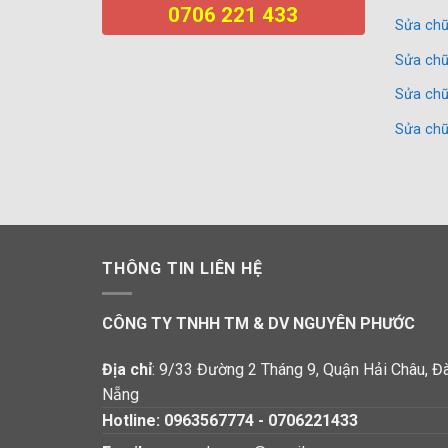
0706 221 433
Sửa chữ
Sửa chữ
Sửa chữ
Sửa chữ
THÔNG TIN LIÊN HỆ
CÔNG TY TNHH TM & DV NGUYÊN PHƯỚC
Địa chỉ
: 9/33 Đường 2 Tháng 9, Quận Hải Châu, Đ
Nẵng
Hotline:
0963567774
-
0706221433