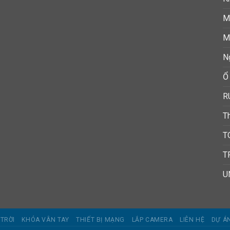
M
M
N
Ổ
R
T
T
T
U
TRỜI
KHÓA VÂN TAY
THIẾT BỊ MẠNG
LẮP CAMERA
LIÊN HỆ
DỰ Á