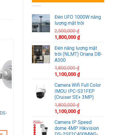
Đèn UFO 1000W năng
lượng mặt trời
2,500,000
₫
Giá
Giá
1,800,000
₫
gốc
hiện
Đèn năng lượng mặt
là:
tại
trời (NLMT) Oriana DB-
2,500,000 ₫.
là:
A300
1,800,000 ₫.
list
1,800,000
₫
Giá
Giá
1,100,000
₫
gốc
hiện
Camera Wifi Full Color
là:
tại
IMOU IPC-S31FEP
1,800,000 ₫.
là:
(Cruiser SE+ 3MP)
1,100,000 ₫.
1,800,000
₫
Giá
Giá
1,100,000
₫
 DS-
gốc
hiện
Camera IP Speed
là:
tại
dome 4MP Hikvision
1,800,000 ₫.
là:
DS-2SE2C400MWG-
NG