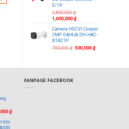
1,100,000 ₫.
E/14
2,800,000
₫
Giá
Giá
1,600,000
₫
gốc
hiện
Camera HDCVI Cooper
là:
tại
2MP DAHUA DH-HAC-
2,800,000 ₫.
là:
B1A21P
1,600,000 ₫.
Giá
Giá
700,000
₫
500,000
₫
gốc
hiện
là:
tại
700,000 ₫.
là:
500,000 ₫.
FANPAGE FACEBOOK
ăng
Giá
,000
₫
hiện
 trời
tại
-A300