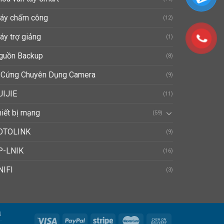
áy chấm công
(12)
áy trợ giảng
(1)
guồn Backup
(8)
 Cứng Chuyên Dụng Camera
(9)
UIJIE
(11)
hiết bị mạng
(59)
OTOLINK
(9)
P-LNIK
(16)
NIFI
(3)
N