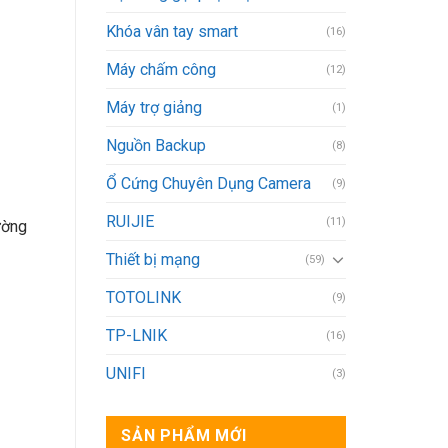
Khóa vân tay smart
(16)
Máy chấm công
(12)
Máy trợ giảng
(1)
Nguồn Backup
(8)
Ổ Cứng Chuyên Dụng Camera
(9)
RUIJIE
(11)
ường
Thiết bị mạng
(59)
TOTOLINK
(9)
TP-LNIK
(16)
UNIFI
(3)
SẢN PHẨM MỚI