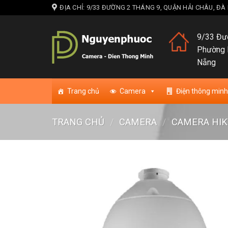
Skip
ĐỊA CHỈ: 9/33 ĐƯỜNG 2 THÁNG 9, QUẬN HẢI CHÂU, Đ
to
content
9/33 Đườ
Phường 
Nẵng
Trang chủ
Camera
Điện thông minh
TRANG CHỦ
/
CAMERA
/
CAMERA HIK
Add to w