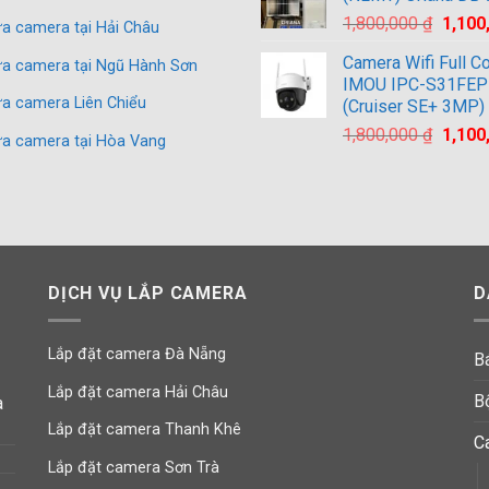
2,500,
Giá
1,800,000
₫
1,100
a camera tại Hải Châu
gốc
Camera Wifi Full Co
a camera tại Ngũ Hành Sơn
là:
IMOU IPC-S31FEP
1,800,
a camera Liên Chiểu
(Cruiser SE+ 3MP)
Giá
1,800,000
₫
1,100
a camera tại Hòa Vang
gốc
là:
1,800,
DỊCH VỤ LẮP CAMERA
D
Lắp đặt camera Đà Nẵng
B
Lắp đặt camera Hải Châu
B
à
Lắp đặt camera Thanh Khê
C
Lắp đặt camera Sơn Trà