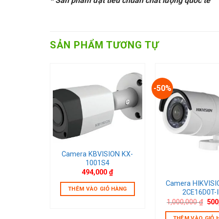
* Sản phẩm đạt tiêu chuẩn chất lượng quốc tế
SẢN PHẨM TƯƠNG TỰ
-50%
 wishlist
Add to wishlist
Add to w
Camera KBVISION KX-
1001S4
494,000
₫
 Megapixel
Camera HIKVISI
THÊM VÀO GIỎ HÀNG
X-H13WN
2CE16D0T-
Giá
1,000,000
₫
500
gốc
ẾP
là:
THÊM VÀO GIỎ 