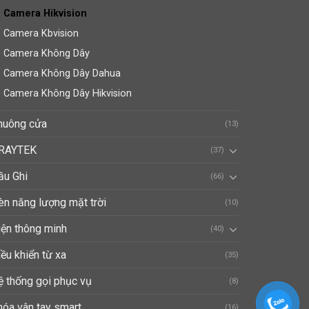
Camera Hikvision
Camera Kbvision
Camera Không Dây
Camera Không Dây Dahua
Camera Không Dây Hikvision
huông cửa
(13)
RAYTEK
(37)
ầu Ghi
(66)
èn năng lượng mặt trời
(10)
iện thông minh
(40)
ều khiển từ xa
(35)
ệ thống gọi phục vụ
(8)
hóa vân tay smart
(16)