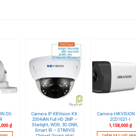
ishlist
Add to wishlist
Add to wish
ON DS-
Camera IP KBVision KX-
Camera HIKVISION
IR
2004iAN Full HD 2MP –
2CD1021-I
Starlight, WDR, 3D-DNR,
Giá
,000
₫
1,158,000
₫
hiện
Smart IR – STARVIS
tại
HÀNG
THÊM VÀO GIỎ HÀ
Chipset (trong nhà)