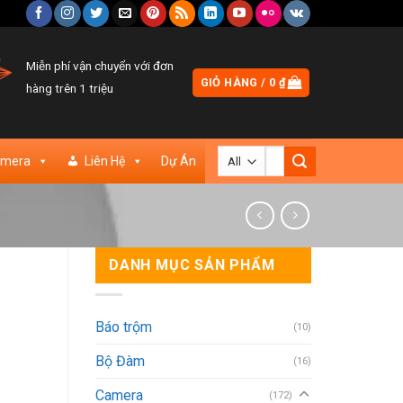
Miễn phí vận chuyển với đơn
GIỎ HÀNG /
0
₫
hàng trên 1 triệu
Tìm
amera
Liên Hệ
Dự Án
kiếm:
DANH MỤC SẢN PHẨM
Báo trộm
(10)
Bộ Đàm
(16)
Camera
(172)