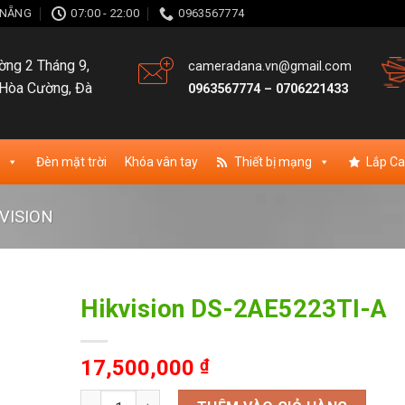
À NẴNG
07:00 - 22:00
0963567774
ng 2 Tháng 9,
cameradana.vn@gmail.com
Hòa Cường, Đà
0963567774
–
0706221433
Đèn mặt trời
Khóa vân tay
Thiết bị mạng
Lắp C
VISION
Hikvision DS-2AE5223TI-A
ishlist
17,500,000
₫
Hikvision DS-2AE5223TI-A số lượng