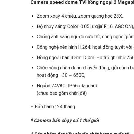
Camera speed dome TVI hồng ngoại 2 Megapi
Zoom xoay 4 chiều, zoom quang học 23X.
Độ nhạy sáng: Color: 0.05Lux@( F1.6, AGC ON), 
Chống ánh sáng ngược cực tốt, công nghệ giảm
Công nghệ nén hình H.264, họat động tuyệt vời 
Hồng ngoại ban đêm: 150m. Hổ trợ ghi nhớ 256 
Chức năng nhận dạng chuyển động, gởi cảnh báo
hoạt động -30 ~ 650C,
Nguồn 24VAC. IP66 standard
(chưa bao gồm chân đế)
– Bảo hành : 24 tháng
* Camera bán chạy số 1 thế giới