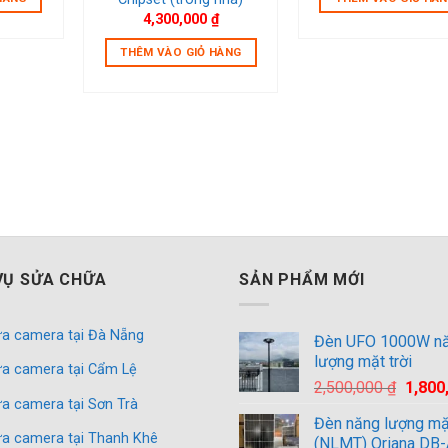
0,000 ₫.
là:
4,300,000
₫
500,000 ₫.
THÊM VÀO GIỎ HÀNG
VỤ SỬA CHỮA
SẢN PHẨM MỚI
a camera tại Đà Nẵng
Đèn UFO 1000W n
lượng mặt trời
a camera tại Cẩm Lệ
Giá
2,500,000
₫
1,800
a camera tại Sơn Trà
gốc
Đèn năng lượng mặt
là:
a camera tại Thanh Khê
(NLMT) Oriana DB