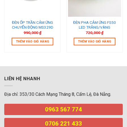
ĐÈN ỐP TRẦN CẢM ỨNG
ĐÈN PHA CẢM ỨNG FS50
CHUYỂN ĐỘNG MS329D
LED TRẮNG/VÀNG
990,000
₫
720,000
₫
THÊM VÀO GIỎ HÀNG
THÊM VÀO GIỎ HÀNG
LIÊN HỆ NHANH
Địa chỉ: 353/30 Cách Mạng Tháng 8, Cẩm Lệ, Đà Nẵng.
0963 567 774
0706 221 433