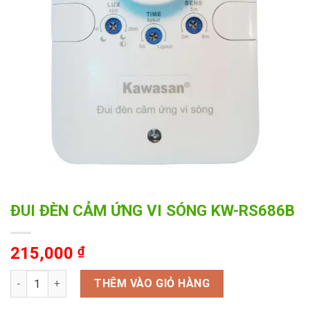
ĐUI ĐÈN CẢM ỨNG VI SÓNG KW-RS686B
215,000
₫
ĐUI ĐÈN CẢM ỨNG VI SÓNG KW-RS686B số lượng
THÊM VÀO GIỎ HÀNG