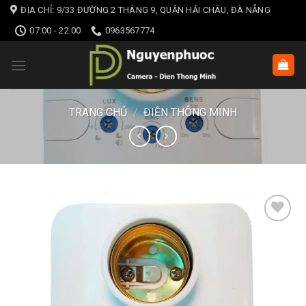
Skip
ĐỊA CHỈ: 9/33 ĐƯỜNG 2 THÁNG 9, QUẬN HẢI CHÂU, ĐÀ NẴNG
to
07:00 - 22:00
0963567774
content
TRANG CHỦ
/
ĐIỆN THÔNG MINH
Add to wishlist