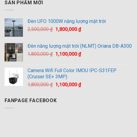
SẢN PHẨM MỚI
Đèn UFO 1000W năng lượng mặt trời
Giá
Giá
2,500,000
₫
1,800,000
₫
gốc
hiện
là:
tại
Đèn năng lượng mặt trời (NLMT) Oriana DB-A300
2,500,000 ₫.
là:
Giá
Giá
1,800,000
₫
1,100,000
₫
1,800,000 ₫.
gốc
hiện
là:
tại
Camera Wifi Full Color IMOU IPC-S31FEP
1,800,000 ₫.
là:
(Cruiser SE+ 3MP)
1,100,000 ₫.
Giá
Giá
1,800,000
₫
1,100,000
₫
gốc
hiện
là:
tại
FANPAGE FACEBOOK
1,800,000 ₫.
là:
1,100,000 ₫.