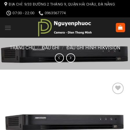
Skip
ĐỊA CHỈ: 9/33 ĐƯỜNG 2 THÁNG 9, QUẬN HẢI CHÂU, ĐÀ NẴNG
to
07:00 - 22:00
0963567774
content
TRANG CHỦ
/
ĐẦU GHI
/
ĐẦU GHI HÌNH HIKVISION
Add to wishlist