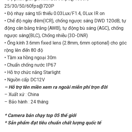
25/30/50/60fps@720P
• Độ nhạy sáng tối thiểu 0.03Lux/F1.4, 0Lux IR on
• Chế độ ngày đêm(ICR), chống ngược sáng DWD 120dB, tự
động cân bằng trắng (AWB), tự động bù sáng (AGC), chống
ngược sáng(BLC), Chống nhiễu (3D-DNR)
• Ống kính 3.6mm fixed lens (2.8mm, 6mm optional) cho góc
rộng lên đến 80 độ
• Tầm xa hồng ngoại 30m
• Chuẩn chống nước IP67
• Hỗ trợ chức năng Starlight
• Nguồn cấp DC12V
– Hỗ trợ tên miền xem ra ngoài miễn phí trọn đời
– Xuất xứ : China
– Bảo hành : 24 tháng
* Camera bán chạy top 05 thế giới
* Sản phẩm đạt tiêu chuẩn chất lượng quốc tế