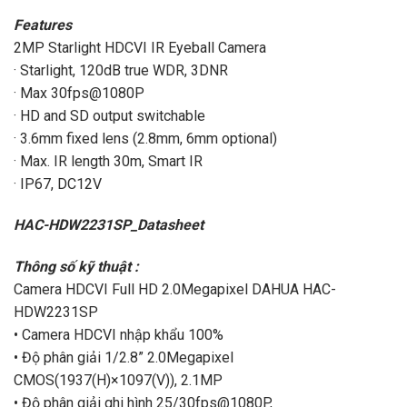
Features
2MP Starlight HDCVI IR Eyeball Camera
· Starlight, 120dB true WDR, 3DNR
· Max 30fps@1080P
· HD and SD output switchable
· 3.6mm fixed lens (2.8mm, 6mm optional)
· Max. IR length 30m, Smart IR
· IP67, DC12V
HAC-HDW2231SP_Datasheet
Thông số kỹ thuật :
Camera HDCVI Full HD 2.0Megapixel DAHUA HAC-
HDW2231SP
• Camera HDCVI nhập khẩu 100%
• Độ phân giải 1/2.8” 2.0Megapixel
CMOS(1937(H)×1097(V)), 2
.1
MP
• Độ phân giải ghi hình 25/30fps@1080P,