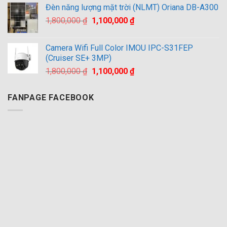
là:
tại
Đèn năng lượng mặt trời (NLMT) Oriana DB-A300
2,500,000 ₫.
là:
Giá
Giá
1,800,000
₫
1,100,000
₫
1,800,000 ₫.
gốc
hiện
là:
tại
Camera Wifi Full Color IMOU IPC-S31FEP
1,800,000 ₫.
là:
(Cruiser SE+ 3MP)
1,100,000 ₫.
Giá
Giá
1,800,000
₫
1,100,000
₫
gốc
hiện
là:
tại
FANPAGE FACEBOOK
1,800,000 ₫.
là:
1,100,000 ₫.