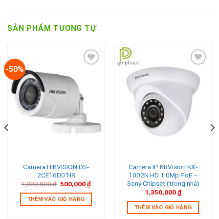
SẢN PHẨM TƯƠNG TỰ
-50%
Add to wishlist
Add to wishlist
Camera HIKVISION DS-
Camera IP KBVision KX-
2CE16D0T-IR
1002N HD 1.0Mp PoE –
Sony Chipset (trong nhà)
Giá
Giá
1,000,000
₫
500,000
₫
gốc
hiện
1,350,000
₫
là:
tại
THÊM VÀO GIỎ HÀNG
1,000,000 ₫.
là:
THÊM VÀO GIỎ HÀNG
00 ₫.
500,000 ₫.