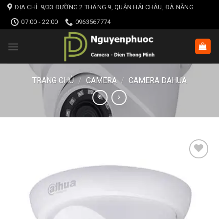
Skip
ĐỊA CHỈ: 9/33 ĐƯỜNG 2 THÁNG 9, QUẬN HẢI CHÂU, ĐÀ NẴNG
to
07:00 - 22:00
0963567774
content
TRANG CHỦ
/
CAMERA
/
CAMERA DAHUA
Add to wishlist