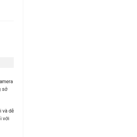
camera
g sở
i và dễ
i với