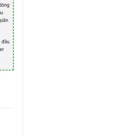
 dòng
àu
quần
i đều
er