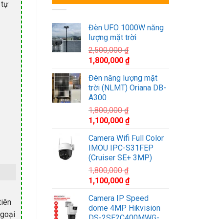
 tự
Đèn UFO 1000W năng
lượng mặt trời
2,500,000
₫
Giá
Giá
1,800,000
₫
gốc
hiện
Đèn năng lượng mặt
là:
tại
trời (NLMT) Oriana DB-
2,500,000 ₫.
là:
A300
1,800,000 ₫.
1,800,000
₫
Giá
Giá
1,100,000
₫
gốc
hiện
Camera Wifi Full Color
là:
tại
IMOU IPC-S31FEP
1,800,000 ₫.
là:
(Cruiser SE+ 3MP)
1,100,000 ₫.
1,800,000
₫
Giá
Giá
1,100,000
₫
gốc
hiện
Camera IP Speed
là:
tại
tiên
dome 4MP Hikvision
1,800,000 ₫.
là:
ngoại
DS-2SE2C400MWG-