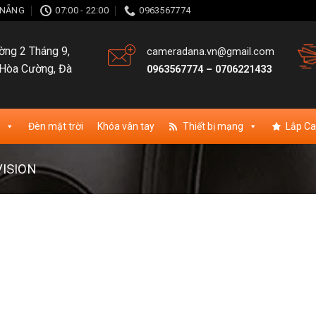
À NẴNG
07:00 - 22:00
0963567774
ng 2 Tháng 9,
cameradana.vn@gmail.com
Hòa Cường, Đà
0963567774
–
0706221433
Đèn mặt trời
Khóa vân tay
Thiết bị mạng
Lắp C
ISION
ishlist