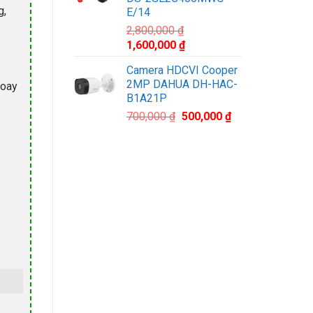
1,100,000 ₫.
g,
E/14
2,800,000
₫
Giá
Giá
1,600,000
₫
gốc
hiện
Camera HDCVI Cooper
là:
tại
2MP DAHUA DH-HAC-
xoay
2,800,000 ₫.
là:
B1A21P
1,600,000 ₫.
Giá
Giá
700,000
₫
500,000
₫
gốc
hiện
là:
tại
700,000 ₫.
là:
500,000 ₫.