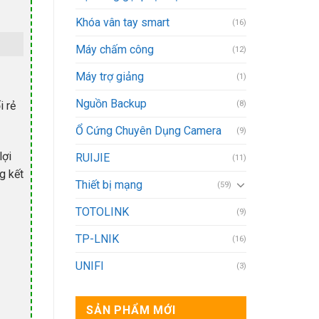
Khóa vân tay smart
(16)
Máy chấm công
(12)
Máy trợ giảng
(1)
Nguồn Backup
(8)
i rẻ
Ổ Cứng Chuyên Dụng Camera
(9)
lợi
RUIJIE
(11)
g kết
Thiết bị mạng
(59)
TOTOLINK
(9)
TP-LNIK
(16)
UNIFI
(3)
SẢN PHẨM MỚI