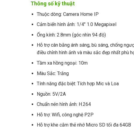
Thông số kỹ thuật
Thuộc dòng:
Camera Home IP
Cảm biến hình ảnh
:
1/4″ 1.0 Megapixel
Ống kính
:
2.8mm (góc nhìn 94 độ)
Hỗ trợ cân bằng ánh sáng, bù sáng, chống ng
điều chỉnh hình ảnh và màu sắc đẹp nhất phù 
Tầm xa hồng ngoại
:
10m
Màu Sắc
:
Trắng
Tính năng đặc biệt
:
Tích hợp Mic và Loa
Nguồn
:
5V/2A
Chuẩn nén hình ảnh
:
H.264
Hỗ trợ
:
Wifi, công nghệ P2P
Hỗ trợ khe cắm thẻ nhớ Micro SD tối đa 64GB