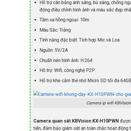
Hỗ trợ cân bằng ánh sáng, bù sáng, chống n
động điều chỉnh hình ảnh và màu sắc đẹp nhấ
Tầm xa hồng ngoại
:
10m
Màu Sắc
:
Trắng
Tính năng đặc biệt
:
Tích hợp Mic và Loa
Nguồn
:
5V/2A
Chuẩn nén hình ảnh
:
H.264
Hỗ trợ
:
Wifi, công nghệ P2P
Hỗ trợ khe cắm thẻ nhớ Micro SD tối đa 64G
Camera ip wifi KBVisi
Camera quan sát KBVision KX-H10PWN
được 
tiến, đảm bảo giám sát an toàn chắc hoạt động 