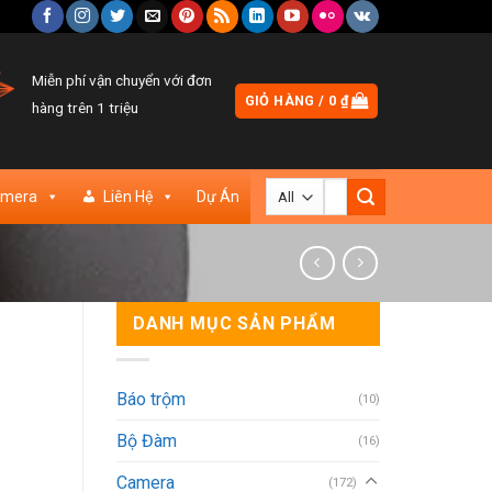
Miễn phí vận chuyển với đơn
GIỎ HÀNG /
0
₫
hàng trên 1 triệu
Tìm
amera
Liên Hệ
Dự Án
kiếm:
DANH MỤC SẢN PHẨM
Báo trộm
(10)
Bộ Đàm
(16)
Camera
(172)