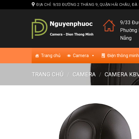
Skip
ĐỊA CHỈ: 9/33 ĐƯỜNG 2 THÁNG 9, QUẬN HẢI CHÂU, Đ
to
content
9/33 Đườ
Phường 
Nẵng
Trang chủ
Camera
Điện thông minh
TRANG CHỦ
/
CAMERA
/
CAMERA KBV
Add to w