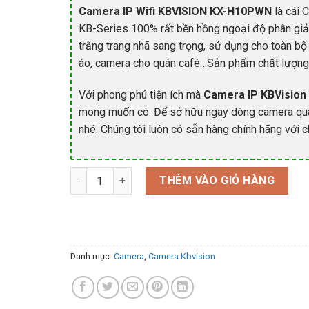
Camera IP Wifi KBVISION KX-H10PWN
là cái 
KB-Series 100% rất bền hồng ngoại độ phân giả
trắng trang nhã sang trọng, sử dụng cho toàn bộ
áo, camera cho quán café…Sản phẩm chất lượng 
Với phong phú tiện ích mà
Camera IP KBVisio
mong muốn có. Để sở hữu ngay dòng camera quan
nhé. Chúng tôi luôn có sẵn hàng chính hãng với c
Camera IP Wifi KBVision KX-H10PWN HD 1.0MP (12
THÊM VÀO GIỎ HÀNG
Danh mục:
Camera
,
Camera Kbvision