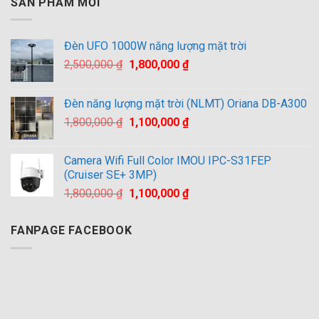
SẢN PHẨM MỚI
Đèn UFO 1000W năng lượng mặt trời
Giá
Giá
2,500,000
₫
1,800,000
₫
gốc
hiện
là:
tại
Đèn năng lượng mặt trời (NLMT) Oriana DB-A300
2,500,000 ₫.
là:
Giá
Giá
1,800,000
₫
1,100,000
₫
1,800,000 ₫.
gốc
hiện
là:
tại
Camera Wifi Full Color IMOU IPC-S31FEP
1,800,000 ₫.
là:
(Cruiser SE+ 3MP)
1,100,000 ₫.
Giá
Giá
1,800,000
₫
1,100,000
₫
gốc
hiện
là:
tại
FANPAGE FACEBOOK
1,800,000 ₫.
là:
1,100,000 ₫.