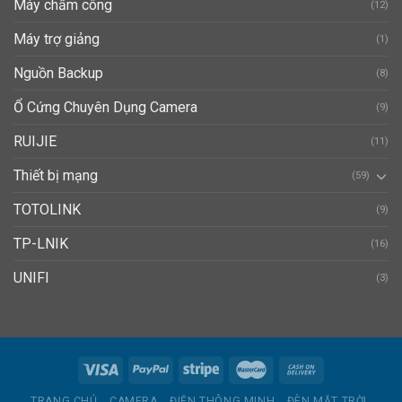
Máy chấm công
(12)
Máy trợ giảng
(1)
Nguồn Backup
(8)
Ổ Cứng Chuyên Dụng Camera
(9)
RUIJIE
(11)
Thiết bị mạng
(59)
TOTOLINK
(9)
TP-LNIK
(16)
UNIFI
(3)
TRANG CHỦ
CAMERA
ĐIỆN THÔNG MINH
ĐÈN MẶT TRỜI