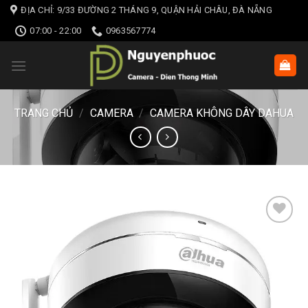
Skip
ĐỊA CHỈ: 9/33 ĐƯỜNG 2 THÁNG 9, QUẬN HẢI CHÂU, ĐÀ NẴNG
to
07:00 - 22:00
0963567774
content
TRANG CHỦ
/
CAMERA
/
CAMERA KHÔNG DÂY DAHUA
Add to wishlist