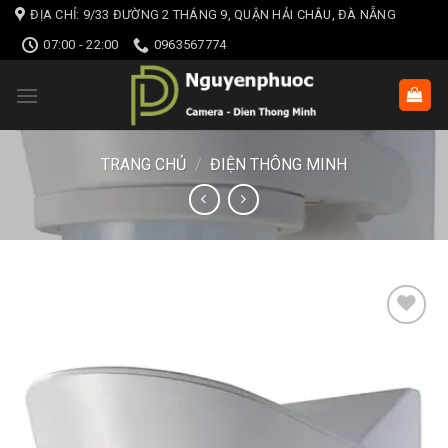
Skip
ĐỊA CHỈ: 9/33 ĐƯỜNG 2 THÁNG 9, QUẬN HẢI CHÂU, ĐÀ NẴNG
to
07:00 - 22:00
0963567774
content
TRANG CHỦ
/
ĐIỆN THÔNG MINH
Add to wishlist