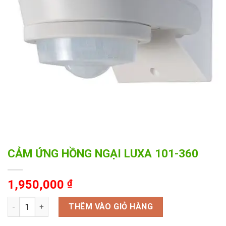
CẢM ỨNG HỒNG NGẠI LUXA 101-360
1,950,000
₫
CẢM ỨNG HỒNG NGẠI LUXA 101-360 số lượng
THÊM VÀO GIỎ HÀNG