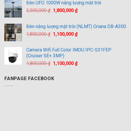
Đèn UFO 1000W năng lượng mặt trời
Giá
Giá
2,500,000
₫
1,800,000
₫
gốc
hiện
là:
tại
Đèn năng lượng mặt trời (NLMT) Oriana DB-A300
2,500,000 ₫.
là:
Giá
Giá
1,800,000
₫
1,100,000
₫
1,800,000 ₫.
gốc
hiện
là:
tại
Camera Wifi Full Color IMOU IPC-S31FEP
1,800,000 ₫.
là:
(Cruiser SE+ 3MP)
1,100,000 ₫.
Giá
Giá
1,800,000
₫
1,100,000
₫
gốc
hiện
là:
tại
FANPAGE FACEBOOK
1,800,000 ₫.
là:
1,100,000 ₫.