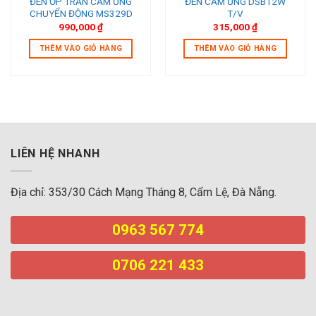
ĐÈN ỐP TRẦN CẢM ỨNG
ĐÈN CẢM ỨNG DSB12W
CHUYỂN ĐỘNG MS329D
T/V
990,000
₫
315,000
₫
THÊM VÀO GIỎ HÀNG
THÊM VÀO GIỎ HÀNG
LIÊN HỆ NHANH
Địa chỉ: 353/30 Cách Mạng Tháng 8, Cẩm Lệ, Đà Nẵng.
0963 567 774
0706 221 433