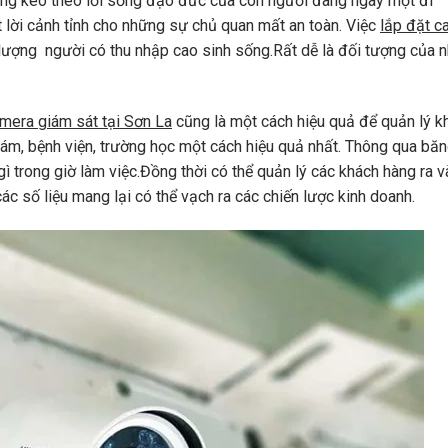
 cũng kéo theo lối sống đạo đức của con người đang ngày một đi
 lời cảnh tỉnh cho những sự chủ quan mất an toàn. Việc
lắp đặt c
ố lượng người có thu nhập cao sinh sống.Rất dễ là đối tượng của 
amera giám sát tại Sơn La
cũng là một cách hiệu quả để quản lý k
hám, bệnh viện, trường học một cách hiệu quả nhất. Thông qua băn
ì trong giờ làm việc.Đồng thời có thể quản lý các khách hàng ra 
 số liệu mang lại có thể vạch ra các chiến lược kinh doanh.