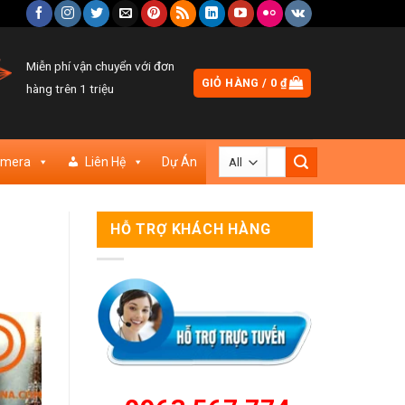
Miễn phí vận chuyển với đơn
GIỎ HÀNG /
0
₫
hàng trên 1 triệu
Tìm
amera
Liên Hệ
Dự Án
kiếm:
HỖ TRỢ KHÁCH HÀNG