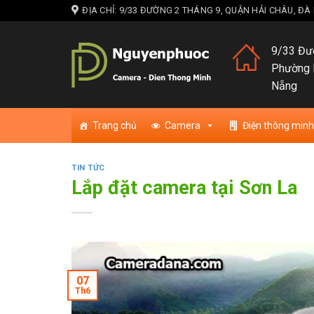
Skip
ĐỊA CHỈ: 9/33 ĐƯỜNG 2 THÁNG 9, QUẬN HẢI CHÂU, Đ
to
content
9/33 Đườ
Phường 
Nẵng
Trang chủ
Camera
Điện thông minh
TIN TỨC
Lắp đặt camera tại Sơn La
07
Th6