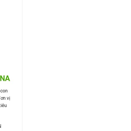
ANA
 con
đơn vị
tiêu
N