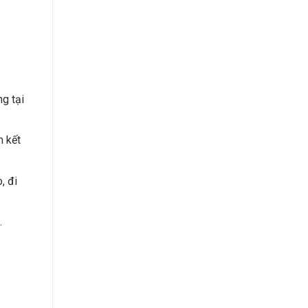
g tại
m kết
, đi
.