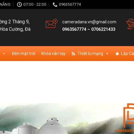
À NẴNG
07:00 - 22:00
0963567774
ng 2 Tháng 9,
cameradana.vn@gmail.com
Hòa Cường, Đà
0963567774
–
0706221433
Đèn mặt trời
Khóa vân tay
Thiết bị mạng
Lắp C