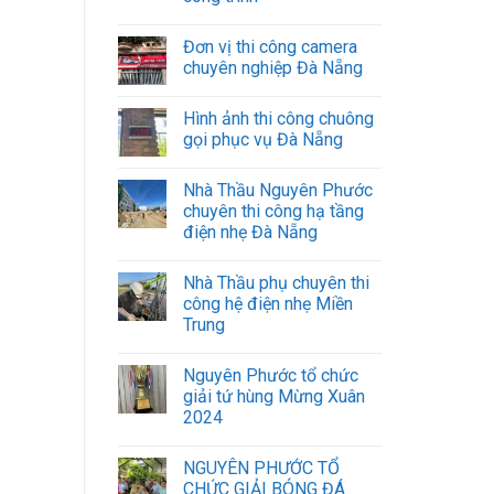
hạ
tầng
cáp
Đơn vị thi công camera
quang
chuyên nghiệp Đà Nẵng
các
Khu
Hình ảnh thi công chuông
công
nghiệp,
gọi phục vụ Đà Nẵng
nhà
máy.
Nhà Thầu Nguyên Phước
chuyên thi công hạ tầng
điện nhẹ Đà Nẵng
Nhà Thầu phụ chuyên thi
công hệ điện nhẹ Miền
Trung
Nguyên Phước tổ chức
giải tứ hùng Mừng Xuân
2024
NGUYÊN PHƯỚC TỔ
CHỨC GIẢI BÓNG ĐÁ