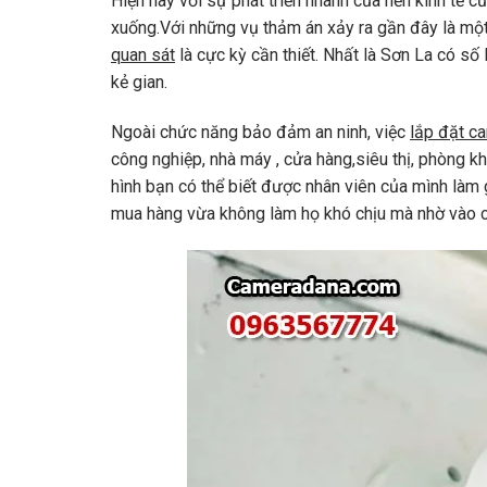
Hiện nay với sự phát triển nhanh của nền kinh tế
xuống.Với những vụ thảm án xảy ra gần đây là một
quan sát
là cực kỳ cần thiết. Nhất là Sơn La có s
kẻ gian.
Ngoài chức năng bảo đảm an ninh, việc
lắp đặt c
công nghiệp, nhà máy , cửa hàng,siêu thị, phòng k
hình bạn có thể biết được nhân viên của mình làm g
mua hàng vừa không làm họ khó chịu mà nhờ vào các