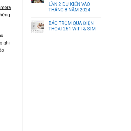
LẦN 2 DỰ KIẾN VÀO
amera
THÁNG 8 NĂM 2024
những
BÁO TRỘM QUA ĐIỆN
THOẠI 261 WIFI & SIM
hu
g ghi
sửa máy tính laptop hà nội
vào
lắp mạng vnpt đà nẵng
iphone đà nẵng