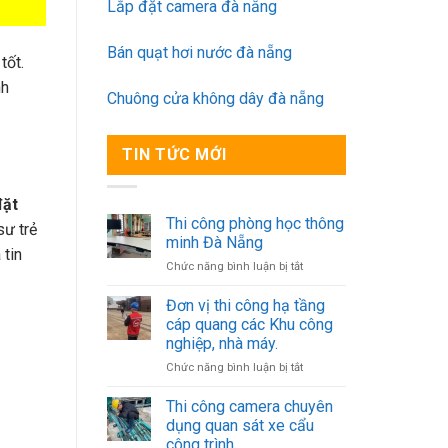
Lắp đặt camera đà nẵng
Bán quạt hơi nước đà nẵng
tốt.
nh
Chuông cửa không dây đà nẵng
TIN TỨC MỚI
đặt
Thi công phòng học thông
sư trẻ
minh Đà Nẵng
 tin
ở
Chức năng bình luận bị tắt
Thi
công
Đơn vị thi công hạ tầng
phòng
cáp quang các Khu công
học
nghiệp, nhà máy.
thông
ở
Chức năng bình luận bị tắt
minh
Đơn
Đà
vị
Nẵng
Thi công camera chuyên
thi
dụng quan sát xe cẩu
công
công trình