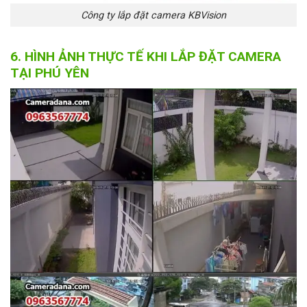
Công ty lắp đặt camera KBVision
6. HÌNH ẢNH THỰC TẾ KHI LẮP ĐẶT CAMERA
TẠI PHÚ YÊN