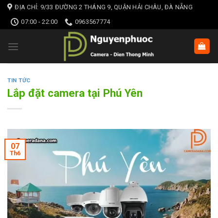
Skip
ĐỊA CHỈ: 9/33 ĐƯỜNG 2 THÁNG 9, QUẬN HẢI CHÂU, ĐÀ NẴNG
to
07:00 - 22:00
0963567774
content
TIN TỨC
Lắp đặt camera tại Phú Yên
07
Th6