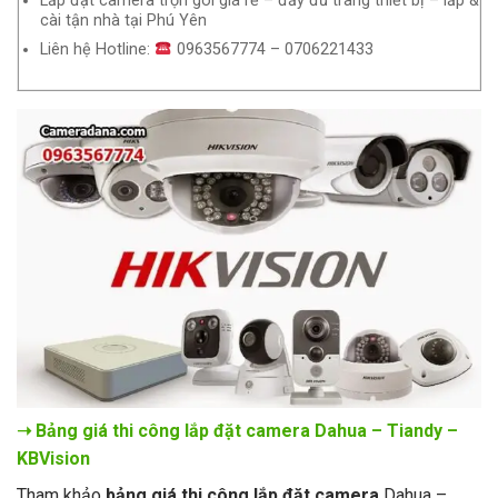
Lắp đặt camera trọn gói giá rẻ – đầy đủ trang thiết bị – lắp &
cài tận nhà tại Phú Yên
Liên hệ Hotline:
0963567774 – 0706221433
➝ Bảng giá thi công lắp đặt camera
Dahua – Tiandy –
KBVision
Tham khảo
bảng giá thi công lắp đặt camera
Dahua –