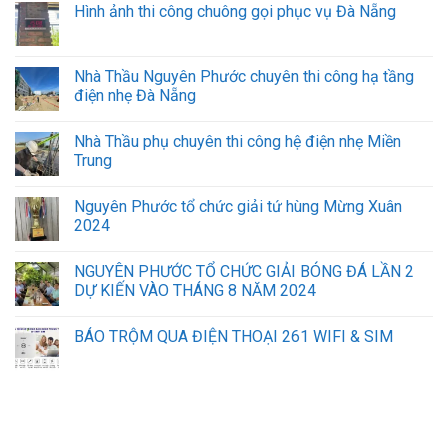
Hình ảnh thi công chuông gọi phục vụ Đà Nẵng
Khu
công
nghiệp,
nhà
Nhà Thầu Nguyên Phước chuyên thi công hạ tầng
máy.
điện nhẹ Đà Nẵng
Nhà Thầu phụ chuyên thi công hệ điện nhẹ Miền
Trung
Nguyên Phước tổ chức giải tứ hùng Mừng Xuân
2024
NGUYÊN PHƯỚC TỔ CHỨC GIẢI BÓNG ĐÁ LẦN 2
DỰ KIẾN VÀO THÁNG 8 NĂM 2024
BÁO TRỘM QUA ĐIỆN THOẠI 261 WIFI & SIM
sửa máy tính laptop hà nội