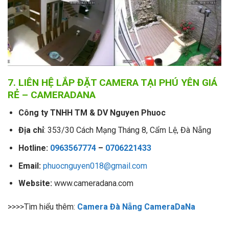
7. LIÊN HỆ LẮP ĐẶT CAMERA TẠI PHÚ YÊN GIÁ
RẺ – CAMERADANA
Công ty TNHH TM & DV Nguyen Phuoc
Địa chỉ
: 353/30 Cách Mạng Tháng 8, Cẩm Lệ, Đà Nẵng
Hotline:
0963567774
–
0706221433
Email:
phuocnguyen018@gmail.com
Website:
www.cameradana.com
>>>>Tìm hiểu thêm:
Camera Đà Nẵng CameraDaNa