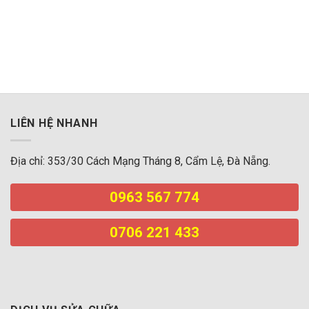
lắp mạng vnpt đà nẵng
iphone đà nẵng
LIÊN HỆ NHANH
Địa chỉ: 353/30 Cách Mạng Tháng 8, Cẩm Lệ, Đà Nẵng.
0963 567 774
0706 221 433