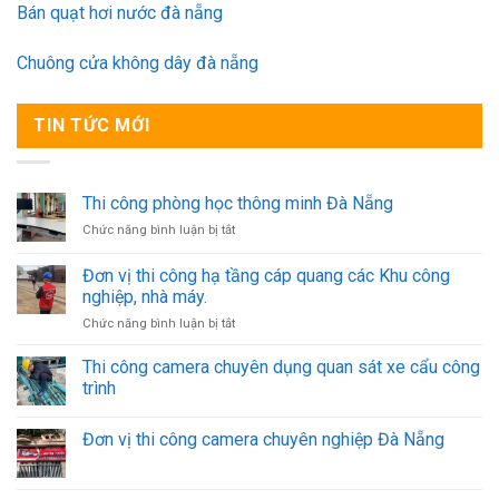
Bán quạt hơi nước đà nẵng
Chuông cửa không dây đà nẵng
TIN TỨC MỚI
Thi công phòng học thông minh Đà Nẵng
ở
Chức năng bình luận bị tắt
Thi
công
Đơn vị thi công hạ tầng cáp quang các Khu công
phòng
nghiệp, nhà máy.
học
ở
Chức năng bình luận bị tắt
thông
Đơn
minh
vị
Đà
Thi công camera chuyên dụng quan sát xe cẩu công
thi
Nẵng
trình
công
hạ
Đơn vị thi công camera chuyên nghiệp Đà Nẵng
tầng
cáp
quang
các