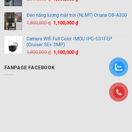
gốc
hiện
là:
tại
Đèn năng lượng mặt trời (NLMT) Oriana DB-A300
2,500,000 ₫.
là:
Giá
Giá
1,800,000
₫
1,100,000
₫
1,800,000 ₫.
gốc
hiện
là:
tại
Camera Wifi Full Color IMOU IPC-S31FEP
1,800,000 ₫.
là:
(Cruiser SE+ 3MP)
1,100,000 ₫.
Giá
Giá
1,800,000
₫
1,100,000
₫
gốc
hiện
là:
tại
FANPAGE FACEBOOK
1,800,000 ₫.
là:
1,100,000 ₫.