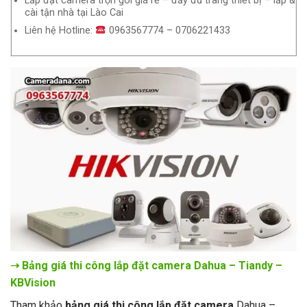
Lắp đặt camera trọn gói giá rẻ – đầy đủ trang thiết bị – lắp &
cài tận nhà tại Lào Cai
Liên hệ Hotline:
0963567774 – 0706221433
➝ Bảng giá thi công lắp đặt camera
Dahua – Tiandy –
KBVision
Tham khảo
bảng giá thi công lắp đặt camera
Dahua –