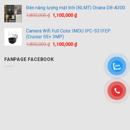
là:
tại
Đèn năng lượng mặt trời (NLMT) Oriana DB-A300
2,500,000 ₫.
là:
Giá
Giá
1,800,000
₫
1,100,000
₫
1,800,000 ₫.
gốc
hiện
là:
tại
Camera Wifi Full Color IMOU IPC-S31FEP
1,800,000 ₫.
là:
(Cruiser SE+ 3MP)
1,100,000 ₫.
Giá
Giá
1,800,000
₫
1,100,000
₫
gốc
hiện
là:
tại
FANPAGE FACEBOOK
1,800,000 ₫.
là:
1,100,000 ₫.