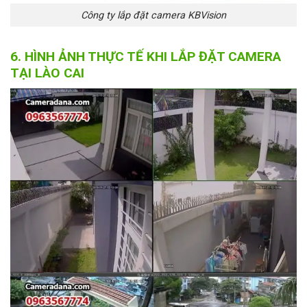
Công ty lắp đặt camera KBVision
6. HÌNH ẢNH THỰC TẾ KHI LẮP ĐẶT CAMERA
TẠI LÀO CAI