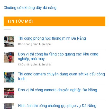
Chuông cửa không dây đà nẵng
TIN TỨC MỚI
Thi công phòng học thông minh Đà Nẵng
ở
Chức năng bình luận bị tắt
Thi
công
Đơn vị thi công hạ tầng cáp quang các Khu công
phòng
nghiệp, nhà máy.
học
ở
Chức năng bình luận bị tắt
thông
Đơn
minh
vị
Đà
Thi công camera chuyên dụng quan sát xe cẩu công
thi
Nẵng
trình
công
hạ
Đơn vị thi công camera chuyên nghiệp Đà Nẵng
tầng
cáp
quang
các
Hình ảnh thi công chuông gọi phục vụ Đà Nẵng
Khu