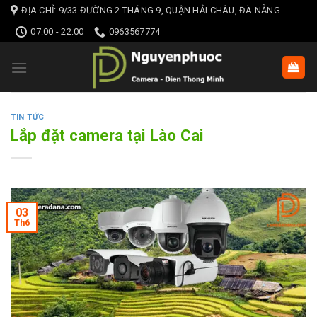
Skip
ĐỊA CHỈ: 9/33 ĐƯỜNG 2 THÁNG 9, QUẬN HẢI CHÂU, ĐÀ NẴNG
to
07:00 - 22:00
0963567774
content
TIN TỨC
Lắp đặt camera tại Lào Cai
03
Th6