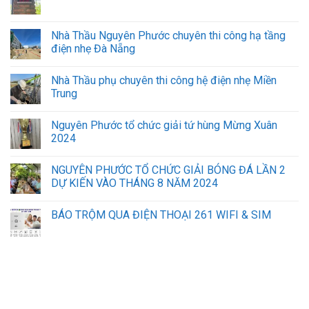
công
nghiệp,
nhà
Nhà Thầu Nguyên Phước chuyên thi công hạ tầng
máy.
điện nhẹ Đà Nẵng
Nhà Thầu phụ chuyên thi công hệ điện nhẹ Miền
Trung
Nguyên Phước tổ chức giải tứ hùng Mừng Xuân
2024
NGUYÊN PHƯỚC TỔ CHỨC GIẢI BÓNG ĐÁ LẦN 2
DỰ KIẾN VÀO THÁNG 8 NĂM 2024
BÁO TRỘM QUA ĐIỆN THOẠI 261 WIFI & SIM
sửa máy tính laptop hà nội
lắp mạng vnpt đà nẵng