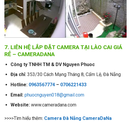
7. LIÊN HỆ LẮP ĐẶT CAMERA TẠI LÀO CAI GIÁ
RẺ – CAMERADANA
Công ty TNHH TM & DV Nguyen Phuoc
Địa chỉ
: 353/30 Cách Mạng Tháng 8, Cẩm Lệ, Đà Nẵng
Hotline:
0963567774
–
0706221433
Email:
phuocnguyen018@gmail.com
Website:
www.cameradana.com
>>>>Tìm hiểu thêm:
Camera Đà Nẵng CameraDaNa