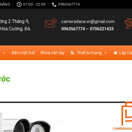
À NẴNG
07:00 - 22:00
0963567774
ng 2 Tháng 9,
cameradana.vn@gmail.com
Hòa Cường, Đà
0963567774
–
0706221433
Đèn mặt trời
Khóa vân tay
Thiết bị mạng
Lắp C
ước