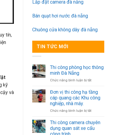
Lắp đặt camera đà nẵng
Bán quạt hơi nước đà nẵng
Chuông cửa không dây đà nẵng
y tín,
iện
TIN TỨC MỚI
Thi công phòng học thông
minh Đà Nẵng
đặt
ở
Chức năng bình luận bị tắt
g kỹ
Thi
công
Đơn vị thi công hạ tầng
 cậy và
phòng
cáp quang các Khu công
học
nghiệp, nhà máy.
thông
ở
Chức năng bình luận bị tắt
minh
Đơn
Đà
vị
Nẵng
Thi công camera chuyên
thi
dụng quan sát xe cẩu
công
công trình