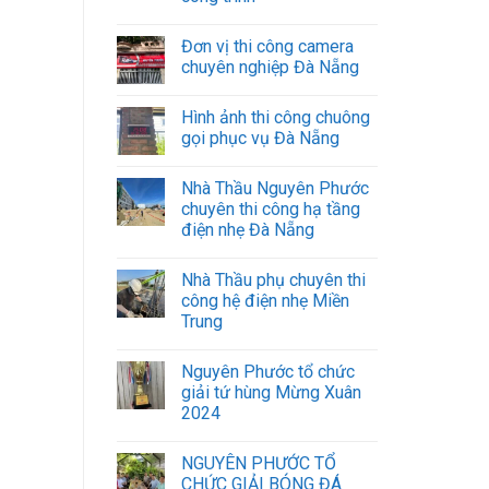
hạ
tầng
cáp
Đơn vị thi công camera
quang
chuyên nghiệp Đà Nẵng
các
Khu
Hình ảnh thi công chuông
công
nghiệp,
gọi phục vụ Đà Nẵng
nhà
máy.
Nhà Thầu Nguyên Phước
chuyên thi công hạ tầng
điện nhẹ Đà Nẵng
Nhà Thầu phụ chuyên thi
công hệ điện nhẹ Miền
Trung
Nguyên Phước tổ chức
giải tứ hùng Mừng Xuân
2024
NGUYÊN PHƯỚC TỔ
CHỨC GIẢI BÓNG ĐÁ