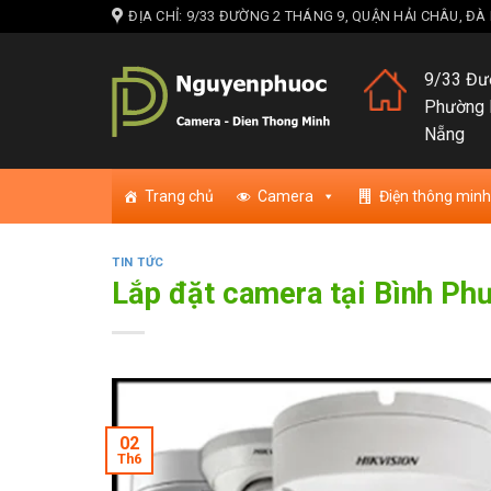
Skip
ĐỊA CHỈ: 9/33 ĐƯỜNG 2 THÁNG 9, QUẬN HẢI CHÂU, Đ
to
content
9/33 Đườ
Phường 
Nẵng
Trang chủ
Camera
Điện thông minh
TIN TỨC
Lắp đặt camera tại Bình Ph
02
Th6