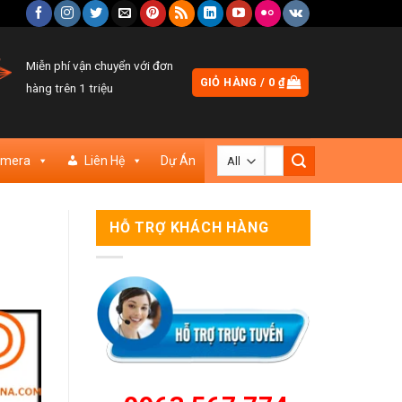
Miễn phí vận chuyển với đơn
GIỎ HÀNG /
0
₫
hàng trên 1 triệu
Tìm
amera
Liên Hệ
Dự Án
kiếm:
HỖ TRỢ KHÁCH HÀNG