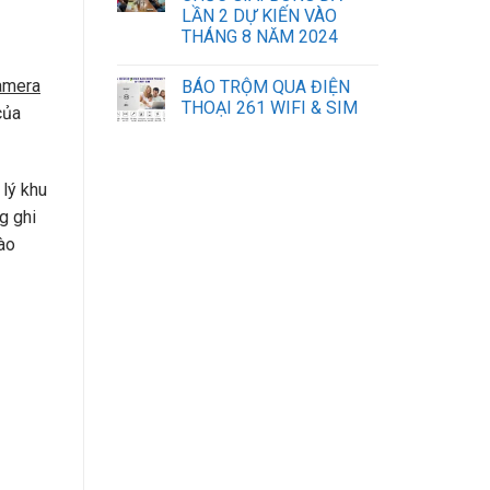
LẦN 2 DỰ KIẾN VÀO
THÁNG 8 NĂM 2024
amera
BÁO TRỘM QUA ĐIỆN
THOẠI 261 WIFI & SIM
của
sửa máy tính laptop hà nội
lý khu
lắp mạng vnpt đà nẵng
g ghi
vào
iphone đà nẵng