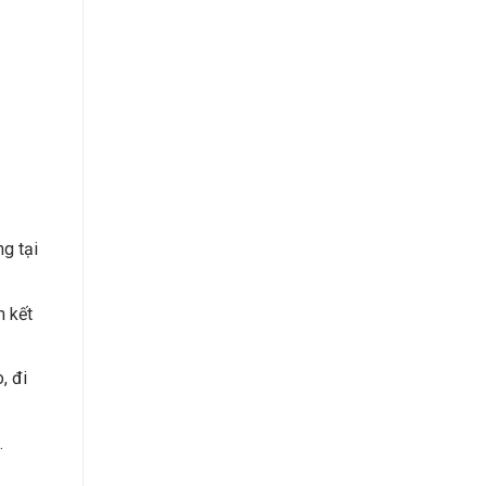
g tại
m kết
, đi
.