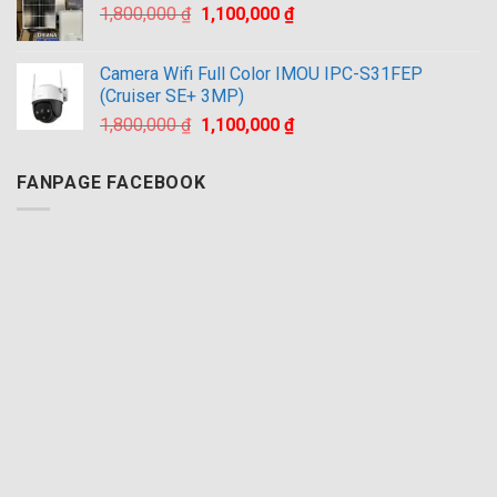
Giá
Giá
1,800,000
₫
1,100,000
₫
1,800,000 ₫.
gốc
hiện
là:
tại
Camera Wifi Full Color IMOU IPC-S31FEP
1,800,000 ₫.
là:
(Cruiser SE+ 3MP)
1,100,000 ₫.
Giá
Giá
1,800,000
₫
1,100,000
₫
gốc
hiện
là:
tại
FANPAGE FACEBOOK
1,800,000 ₫.
là:
1,100,000 ₫.