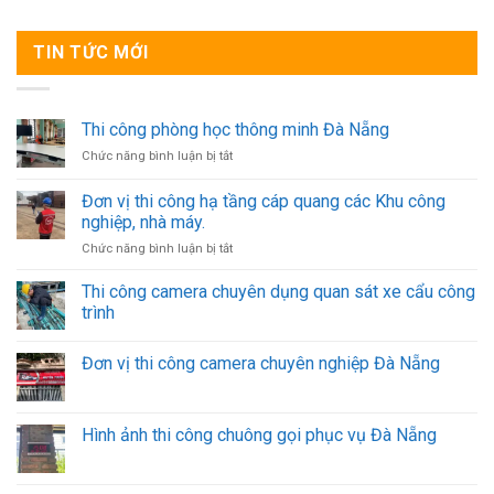
TIN TỨC MỚI
Thi công phòng học thông minh Đà Nẵng
ở
Chức năng bình luận bị tắt
Thi
công
Đơn vị thi công hạ tầng cáp quang các Khu công
phòng
nghiệp, nhà máy.
học
ở
Chức năng bình luận bị tắt
thông
Đơn
minh
vị
Đà
Thi công camera chuyên dụng quan sát xe cẩu công
thi
Nẵng
trình
công
hạ
Đơn vị thi công camera chuyên nghiệp Đà Nẵng
tầng
cáp
quang
các
Hình ảnh thi công chuông gọi phục vụ Đà Nẵng
Khu
công
nghiệp,
nhà