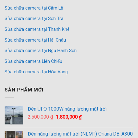
Sửa chữa camera tại Cẩm Lệ
Sửa chữa camera tại Sơn Trà
Sửa chữa camera tại Thanh Khê
Sửa chữa camera tại Hải Châu
Sửa chữa camera tại Ngũ Hành Sơn
Sửa chữa camera Liên Chiểu
Sửa chữa camera tại Hòa Vang
SẢN PHẨM MỚI
Đèn UFO 1000W năng lượng mặt trời
Giá
Giá
2,500,000
₫
1,800,000
₫
gốc
hiện
là:
tại
Đèn năng lượng mặt trời (NLMT) Oriana DB-A300
2,500,000 ₫.
là: