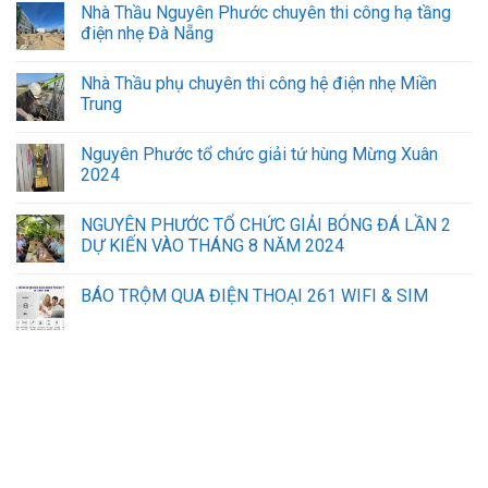
Nhà Thầu Nguyên Phước chuyên thi công hạ tầng
máy.
điện nhẹ Đà Nẵng
Nhà Thầu phụ chuyên thi công hệ điện nhẹ Miền
Trung
Nguyên Phước tổ chức giải tứ hùng Mừng Xuân
2024
NGUYÊN PHƯỚC TỔ CHỨC GIẢI BÓNG ĐÁ LẦN 2
DỰ KIẾN VÀO THÁNG 8 NĂM 2024
BÁO TRỘM QUA ĐIỆN THOẠI 261 WIFI & SIM
sửa máy tính laptop hà nội
lắp mạng vnpt đà nẵng
iphone đà nẵng