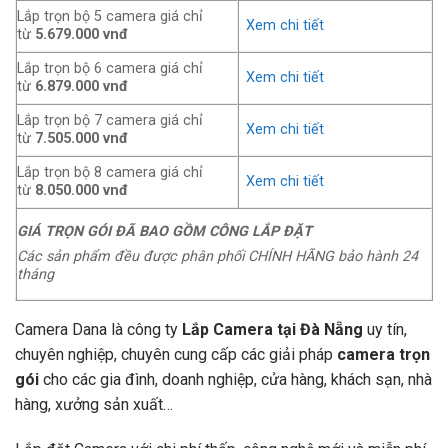
Lắp trọn bộ 5 camera giá chỉ
Xem chi tiết
từ
5.679.000 vnđ
Lắp trọn bộ 6 camera giá chỉ
Xem chi tiết
từ
6.879.000 vnđ
Lắp trọn bộ 7 camera giá chỉ
Xem chi tiết
từ
7.505.000 vnđ
Lắp trọn bộ 8 camera giá chỉ
Xem chi tiết
từ
8.050.000 vnđ
GIÁ TRỌN GÓI ĐÃ BAO GỒM CÔNG LẮP ĐẶT
Các sản phẩm đều được phân phối CHÍNH HÃNG bảo hành 24
tháng
Camera Dana là công ty
Lắp Camera tại Đà Nẵng
uy tín,
chuyên nghiệp, chuyên cung cấp các giải pháp
camera trọn
gói
cho các gia đình, doanh nghiệp, cửa hàng, khách sạn, nhà
hàng, xưởng sản xuất…