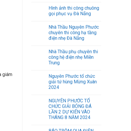
Khu
Hình ảnh thi công chuông
công
nghiệp,
gọi phục vụ Đà Nẵng
nhà
máy.
Nhà Thầu Nguyên Phước
chuyên thi công hạ tầng
điện nhẹ Đà Nẵng
Nhà Thầu phụ chuyên thi
công hệ điện nhẹ Miền
Trung
a giám
Nguyên Phước tổ chức
giải tứ hùng Mừng Xuân
2024
NGUYÊN PHƯỚC TỔ
CHỨC GIẢI BÓNG ĐÁ
LẦN 2 DỰ KIẾN VÀO
THÁNG 8 NĂM 2024
BÁO TRỘM QUA ĐIỆN