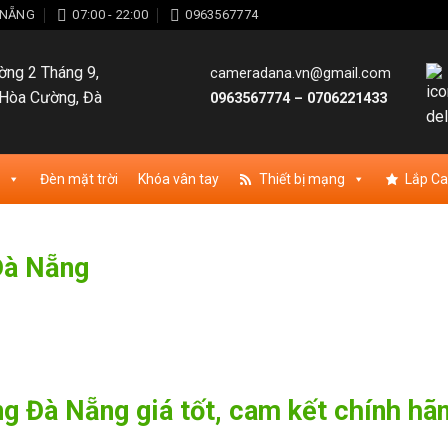
À NẴNG
07:00 - 22:00
0963567774
ng 2 Tháng 9,
cameradana.vn@gmail.com
Hòa Cường, Đà
0963567774
–
0706221433
Đèn mặt trời
Khóa vân tay
Thiết bị mạng
Lắp C
Đà Nẵng
g Đà Nẵng giá tốt, cam kết chính hã