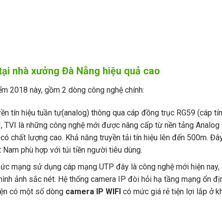
 tại nhà xưởng Đà Nẵng hiệu quả cao
iểm 2018 này, gồm 2 dòng công nghệ chính:
ền tín hiệu tuần tự(analog) thông qua cáp đồng trục RG59 (cáp tín
I, TVI là những công nghệ mới được nâng cấp từ nền tảng Analog
ó chất lượng cao. Khả năng truyền tải tín hiệu lên đến 500m. Đây
Nam phù hợp với túi tiền người tiêu dùng.
o thức mạng sử dụng cáp mạng UTP đây là công nghệ mới hiện nay,
hình ảnh sắc nét. Hệ thống camera IP đòi hỏi hạ tầng mạng ổn địn
Hiện có một số dòng
camera IP WIFI
có mức giá rẻ tiện lợi lắp ở 