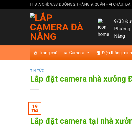
Skip
ĐỊA CHỈ: 9/33 ĐƯỜNG 2 THÁNG 9, QUẬN HẢI CHÂU, Đ
to
content
9/33 Đườ
Phường 
Nẵng
Trang chủ
Camera
Điện thông minh
TIN TỨC
Lắp đặt camera nhà xưởng 
19
Th3
Lắp đặt camera tại nhà xưởn