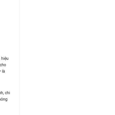
 hiệu
 cho
 là
h, chi
không