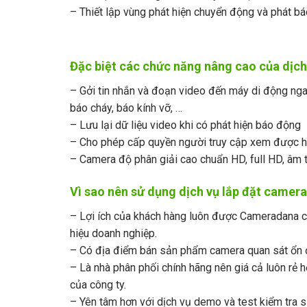
– Thiết lập vùng phát hiện chuyển động và phát b
Đặc biệt các chức năng nâng cao của dịch
– Gởi tin nhắn và đoạn video đến máy di động nga
báo cháy, báo kính vỡ, …
– Lưu lại dữ liệu video khi có phát hiện báo động
– Cho phép cấp quyền người truy cập xem được h
– Camera độ phân giải cao chuẩn HD, full HD, âm t
Vì sao nên sử dụng dịch vụ lắp đặt came
– Lợi ích của khách hàng luôn được Cameradana co
hiệu doanh nghiệp.
– Có địa điểm bán sản phẩm camera quan sát ổn đị
– Là nhà phân phối chính hãng nên giá cả luôn rẻ h
của công ty.
– Yên tâm hơn với dịch vụ demo và test kiểm tra s