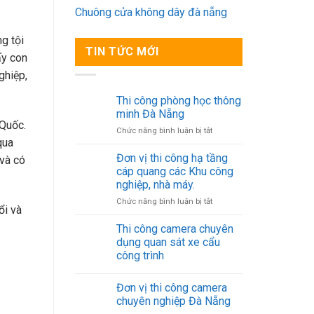
Chuông cửa không dây đà nẵng
g tội
TIN TỨC MỚI
ấy con
ghiệp,
Thi công phòng học thông
minh Đà Nẵng
 Quốc.
ở
Chức năng bình luận bị tắt
qua
Thi
công
Đơn vị thi công hạ tầng
và có
phòng
cáp quang các Khu công
học
nghiệp, nhà máy.
thông
ở
Chức năng bình luận bị tắt
minh
ổi và
Đơn
Đà
vị
Nẵng
Thi công camera chuyên
thi
dụng quan sát xe cẩu
công
công trình
hạ
tầng
cáp
Đơn vị thi công camera
quang
chuyên nghiệp Đà Nẵng
các