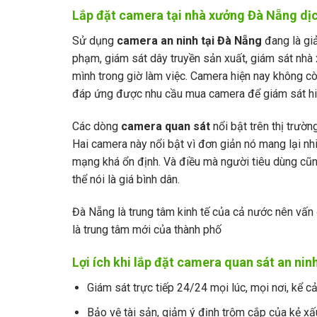
Lắp đặt camera tại nhà xưởng Đà Nẵng dịch
Sử dụng
camera an ninh tại Đà Nẵng
đang là giả
phạm, giám sát dây truyền sản xuất, giám sát nhà
mình trong giờ làm việc. Camera hiện nay không cò
đáp ứng được nhu cầu mua camera để giám sát hi
Các dòng
camera quan sát
nổi bật trên thị trườ
Hai camera này nổi bật vì đơn giản nó mang lại nh
mạng khá ổn định. Và điều mà người tiêu dùng cũ
thể nói là giá bình dân.
Đà Nẵng là trung tâm kinh tế của cả nước nên vấn 
là trung tâm mới của thành phố
Lợi ích khi lắp đặt camera quan sát an ni
Giám sát trực tiếp 24/24 mọi lúc, mọi nơi, kể cả
Bảo vệ tài sản, giảm ý định trộm cắp của kẻ xấ