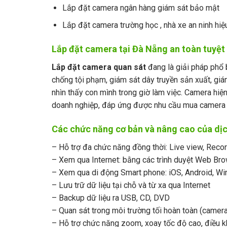
Lắp đặt camera ngân hàng giám sát bảo mật
Lắp đặt camera trường học , nhà xe an ninh hiệ
Lắp đặt camera tại Đà Nẵng an toàn tuyệt 
Lắp đặt camera quan sát
đang là giải pháp phổ
chống tội phạm, giám sát dây truyền sản xuất, gi
nhìn thấy con mình trong giờ làm việc. Camera hiệ
doanh nghiệp, đáp ứng được nhu cầu mua camera đ
Các chức năng cơ bản và nâng cao của dịc
– Hỗ trợ đa chức năng đồng thời: Live view, Reco
– Xem qua Internet: bằng các trình duyệt Web Br
– Xem qua di động Smart phone: iOS, Android, W
– Lưu trữ dữ liệu tại chỗ và từ xa qua Internet
– Backup dữ liệu ra USB, CD, DVD
– Quan sát trong môi trường tối hoàn toàn (camer
– Hỗ trợ chức năng zoom, xoay tốc độ cao, điều 