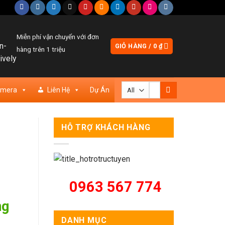
Miễn phí vận chuyển với đơn
GIỎ HÀNG /
0
₫
hàng trên 1 triệu
Tìm
amera
Liên Hệ
Dự Án
kiếm:
HỖ TRỢ KHÁCH HÀNG
0963 567 774
ng
DANH MỤC