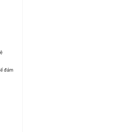
hệ
 để đảm