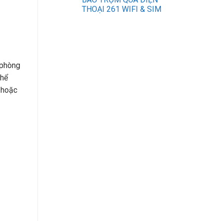
THOẠI 261 WIFI & SIM
sửa máy tính laptop hà nội
lắp mạng vnpt đà nẵng
 phòng
iphone đà nẵng
thể
n hoặc