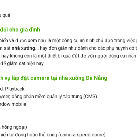
u quả
đối cho gia đình
 biến và được xem như là một công cụ an ninh chủ đạo trong việc
ám sát
nhà xưởng
…
hay đơn giản như dành cho các phụ huynh có 
n nay không còn là một thiết bị quá đắt đỏ với người dùng cá nhâ
ể giám sát hiện nay.
h vụ lắp đặt camera tại nhà xưởng Đà Nẵng
rd, Playback
owser, bằng phần mềm quản lý tập trung (CMS)
indow mobile
a hồng ngoại)
khiển tự động hoặc thủ công (camera speed dome)