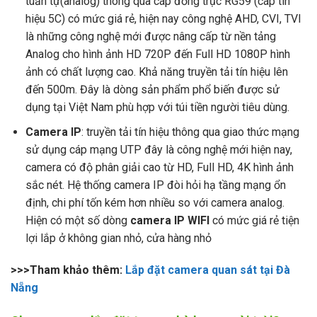
tuần tự(analog) thông qua cáp đồng trục RG59 (cáp tín
hiệu 5C) có mức giá rẻ, hiện nay công nghệ AHD, CVI, TVI
là những công nghệ mới được nâng cấp từ nền tảng
Analog cho hình ảnh HD 720P đến Full HD 1080P hình
ảnh có chất lượng cao. Khả năng truyền tải tín hiệu lên
đến 500m. Đây là dòng sản phẩm phổ biến được sử
dụng tại Việt Nam phù hợp với túi tiền người tiêu dùng.
Camera IP
: truyền tải tín hiệu thông qua giao thức mạng
sử dụng cáp mạng UTP đây là công nghệ mới hiện nay,
camera có độ phân giải cao từ HD, Full HD, 4K hình ảnh
sắc nét. Hệ thống camera IP đòi hỏi hạ tầng mạng ổn
định, chi phí tốn kém hơn nhiều so với camera analog.
Hiện có một số dòng
camera IP WIFI
có mức giá rẻ tiện
lợi lắp ở không gian nhỏ, cửa hàng nhỏ
>>>Tham khảo thêm:
Lắp đặt camera quan sát tại Đà
Nẵng