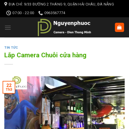
Skip
ĐỊA CHỈ: 9/33 ĐƯỜNG 2 THÁNG 9, QUẬN HẢI CHÂU, ĐÀ NẴNG
to
07:00 - 22:00
0963567774
content
TIN TỨC
Lắp Camera Chuỗi cửa hàng
22
Th3