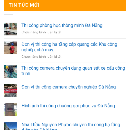
TIN TỨC MỚI
Thi công phòng học thông minh Đà Nẵng
ở
Chức năng bình luận bị tắt
Thi
công
Đơn vị thi công hạ tầng cáp quang các Khu công
phòng
nghiệp, nhà máy.
học
ở
Chức năng bình luận bị tắt
thông
Đơn
minh
vị
Đà
Thi công camera chuyên dụng quan sát xe cẩu công
thi
Nẵng
trình
công
hạ
Đơn vị thi công camera chuyên nghiệp Đà Nẵng
tầng
cáp
quang
các
Hình ảnh thi công chuông gọi phục vụ Đà Nẵng
Khu
công
nghiệp,
nhà
Nhà Thầu Nguyên Phước chuyên thi công hạ tầng
máy.