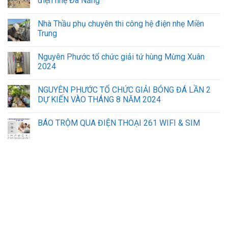
điện nhẹ Đà Nẵng
Nhà Thầu phụ chuyên thi công hệ điện nhẹ Miền
Trung
Nguyên Phước tổ chức giải tứ hùng Mừng Xuân
2024
NGUYÊN PHƯỚC TỔ CHỨC GIẢI BÓNG ĐÁ LẦN 2
DỰ KIẾN VÀO THÁNG 8 NĂM 2024
BÁO TRỘM QUA ĐIỆN THOẠI 261 WIFI & SIM
sửa máy tính laptop hà nội
lắp mạng vnpt đà nẵng
iphone đà nẵng