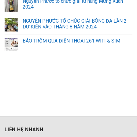
Nguyên Phước tổ chức giải tứ hùng Mừng Xuân
2024
NGUYÊN PHƯỚC TỔ CHỨC GIẢI BÓNG ĐÁ LẦN 2
DỰ KIẾN VÀO THÁNG 8 NĂM 2024
BÁO TRỘM QUA ĐIỆN THOẠI 261 WIFI & SIM
sửa máy tính laptop hà nội
lắp mạng vnpt đà nẵng
iphone đà nẵng
LIÊN HỆ NHANH