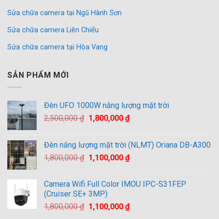
Sửa chữa camera tại Ngũ Hành Sơn
Sửa chữa camera Liên Chiểu
Sửa chữa camera tại Hòa Vang
SẢN PHẨM MỚI
Đèn UFO 1000W năng lượng mặt trời
Giá
Giá
2,500,000
₫
1,800,000
₫
gốc
hiện
là:
tại
Đèn năng lượng mặt trời (NLMT) Oriana DB-A300
2,500,000 ₫.
là:
Giá
Giá
1,800,000
₫
1,100,000
₫
1,800,000 ₫.
gốc
hiện
là:
tại
Camera Wifi Full Color IMOU IPC-S31FEP
1,800,000 ₫.
là:
(Cruiser SE+ 3MP)
1,100,000 ₫.
Giá
Giá
1,800,000
₫
1,100,000
₫
gốc
hiện