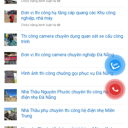
ở
Chức năng bình luận bị tắt
Thi
công
Đơn vị thi công hạ tầng cáp quang các Khu công
phòng
nghiệp, nhà máy.
học
ở
Chức năng bình luận bị tắt
thông
Đơn
minh
vị
Đà
Thi công camera chuyên dụng quan sát xe cẩu công
thi
Nẵng
trình
công
hạ
Đơn vị thi công camera chuyên nghiệp Đà Nẵng
tầng
cáp
quang
các
Hình ảnh thi công chuông gọi phục vụ Đà Nẵng
Khu
công
nghiệp,
nhà
Nhà Thầu Nguyên Phước chuyên thi công hạ tầng
máy.
điện nhẹ Đà Nẵng
Nhà Thầu phụ chuyên thi công hệ điện nhẹ Miền
Trung