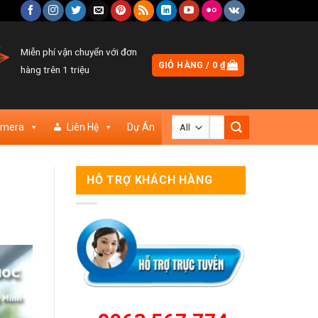
Miễn phí vận chuyển với đơn
GIỎ HÀNG /
0
₫
hàng trên 1 triệu
Tìm
amera
Liên Hệ
Dự Án
kiếm:
HỖ TRỢ KHÁCH HÀNG