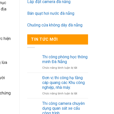
Lắp đặt camera đà nẵng
 mục
 địa
Bán quạt hơi nước đà nẵng
Chuông cửa không dây đà nẵng
ực hiện
TIN TỨC MỚI
Thi công phòng học thông
minh Đà Nẵng
 lừa
ở
Chức năng bình luận bị tắt
Thi
công
ười
Đơn vị thi công hạ tầng
phòng
cáp quang các Khu công
học
nghiệp, nhà máy.
thông
 chứng
ở
Chức năng bình luận bị tắt
minh
Đơn
Đà
vị
Nẵng
Thi công camera chuyên
thi
dụng quan sát xe cẩu
công
công trình