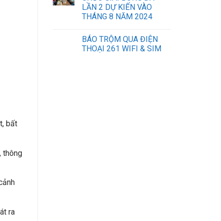
LẦN 2 DỰ KIẾN VÀO
THÁNG 8 NĂM 2024
BÁO TRỘM QUA ĐIỆN
THOẠI 261 WIFI & SIM
sửa máy tính laptop hà nội
lắp mạng vnpt đà nẵng
iphone đà nẵng
, bất
, thông
 cảnh
át ra