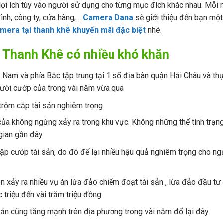
 lợi ích tùy vào người sử dụng cho từng mục đích khác nhau. Mỗi
đình, công ty, cửa hàng,…
Camera Dana
sẽ giới thiệu đến bạn một
amera tại thanh khê khuyến mãi đặc biệt
nhé.
ại Thanh Khê có nhiều khó khăn
a Nam và phía Bắc tập trung tại 1 số địa bàn quận Hải Châu và th
người cướp của trong vài năm vừa qua
 trộm cắp tài sản nghiêm trọng
của không ngừng xảy ra trong khu vực. Không những thể tình trạng
gian gần đây
hập cướp tài sản, do đó để lại nhiều hậu quả nghiêm trọng cho ng
n xảy ra nhiều vụ án lừa đảo chiếm đoạt tài sản , lừa đảo đầu tư
 triệu đến vài trăm triệu đồng
sản cũng tăng mạnh trên địa phương trong vài năm đổ lại đây.