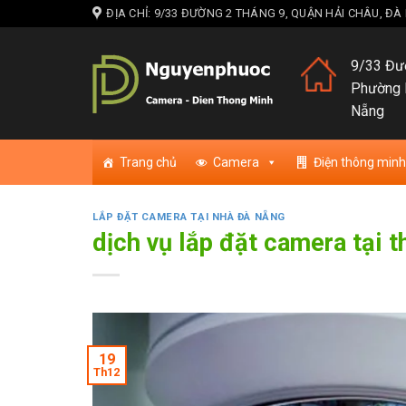
Skip
ĐỊA CHỈ: 9/33 ĐƯỜNG 2 THÁNG 9, QUẬN HẢI CHÂU, Đ
to
content
9/33 Đườ
Phường 
Nẵng
Trang chủ
Camera
Điện thông minh
LẮP ĐẶT CAMERA TẠI NHÀ ĐÀ NẴNG
dịch vụ lắp đặt camera tại 
19
Th12