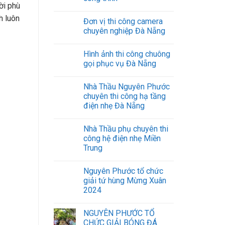
hạ
ời phù
tầng
h luôn
cáp
Đơn vị thi công camera
quang
chuyên nghiệp Đà Nẵng
các
Khu
Hình ảnh thi công chuông
công
nghiệp,
gọi phục vụ Đà Nẵng
nhà
máy.
Nhà Thầu Nguyên Phước
chuyên thi công hạ tầng
điện nhẹ Đà Nẵng
Nhà Thầu phụ chuyên thi
công hệ điện nhẹ Miền
Trung
Nguyên Phước tổ chức
giải tứ hùng Mừng Xuân
2024
NGUYÊN PHƯỚC TỔ
CHỨC GIẢI BÓNG ĐÁ