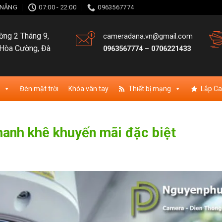
À NẴNG
07:00 - 22:00
0963567774
ng 2 Tháng 9,
cameradana.vn@gmail.com
Hòa Cường, Đà
0963567774
–
0706221433
Đèn mặt trời
Khóa vân tay
Thiết bị mạng
Lắp C
thanh khê khuyến mãi đặc biệt